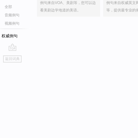
例句来自VOA、美剧等，您可以边
例句来自权威英文
全部
看美剧边学地道的美语。
等，提供最专业的
音频例句
视频例句
权威例句
go
返回词典
top