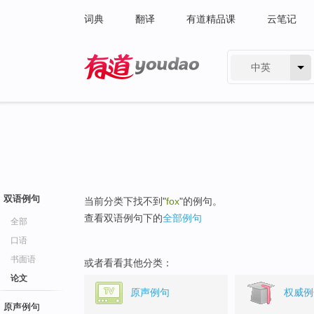
词典
翻译
有道精品课
云笔记
中英
有道 - 网易旗下搜索
双语例句
当前分类下找不到"
fox
"的例句。
查看双语例句下的
全部例句
全部
口语
书面语
或者看看其他分类：
论文
原声例句
权威例
原声例句