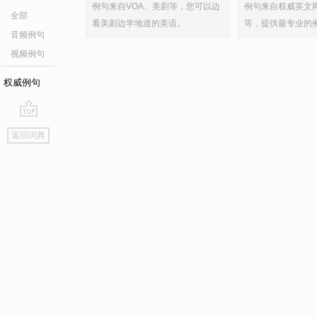
例句来自VOA、美剧等，您可以边
例句来自权威英文
全部
看美剧边学地道的美语。
等，提供最专业的
音频例句
视频例句
权威例句
go
返回词典
top