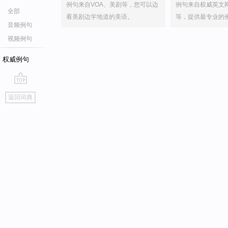
例句来自VOA、美剧等，您可以边
例句来自权威英文
全部
看美剧边学地道的美语。
等，提供最专业的
音频例句
视频例句
权威例句
go
返回词典
top