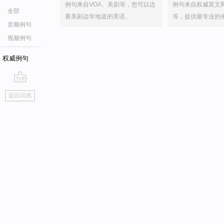
例句来自VOA、美剧等，您可以边
例句来自权威英文
全部
看美剧边学地道的美语。
等，提供最专业的
音频例句
视频例句
权威例句
go
返回词典
top