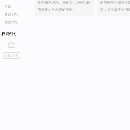
例句来自VOA、美剧等，您可以边
例句来自权威英文
全部
看美剧边学地道的美语。
等，提供最专业的
音频例句
视频例句
权威例句
go
返回词典
top