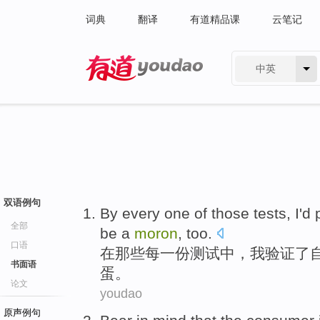
词典
翻译
有道精品课
云笔记
中英
有道 - 网易旗下搜索
双语例句
By
every
one
of
those
tests
,
I
'd
全部
be a
moron
, too.
口语
在
那些
每
一
份
测试中
，
我
验证了
书面语
蛋。
论文
youdao
原声例句