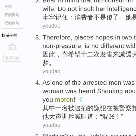
Bear
in mind
that the
consumer
全部
wife
. Do
not
insult
her
intelligen
音频例句
牢牢
记住
：
消费者
不是
傻子
。
她
视频例句
youdao
权威例句
Therefore
,
places hopes
in
two
non-pressure, is no different wi
因此
，
寄
希望
于
二
次
发售来
减缓
go
返回词典
top
梦。
youdao
As one
of the
arrested
men wa
woman
was
heard Shouting
abu
you
moron
!"
其中
一名
被
逮捕
的嫌犯在被
警察
他
大声
训斥喊叫道：“混账！”
youdao