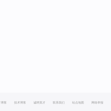
方博客
技术博客
诚聘英才
联系我们
站点地图
网络举报