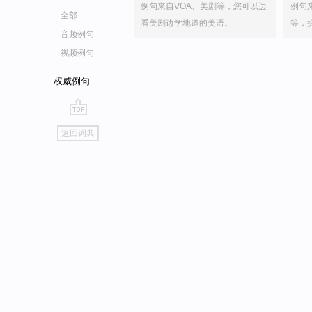
例句来自VOA、美剧等，您可以边
例句
全部
看美剧边学地道的美语。
等，
音频例句
视频例句
权威例句
go
返回词典
top