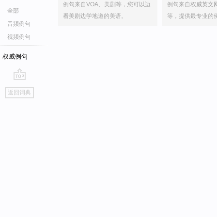
例句来自VOA、美剧等，您可以边
例句来自权威英文
全部
看美剧边学地道的美语。
等，提供最专业的
音频例句
视频例句
权威例句
go
返回词典
top