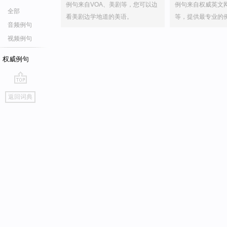
例句来自VOA、美剧等，您可以边
例句来自权威英文
全部
看美剧边学地道的美语。
等，提供最专业的
音频例句
视频例句
权威例句
go
返回词典
top