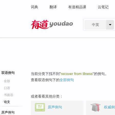
词典
翻译
有道精品课
云笔记
中英
有道 - 网易旗下搜索
双语例句
当前分类下找不到"
recover from illness
"的例句。
查看双语例句下的
全部例句
全部
口语
书面语
或者看看其他分类：
论文
原声例句
权威例
原声例句