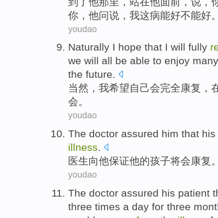
到了
他
那里，
站
在
他
面前
，
说
，
你，他
问
说，
我
这病能好
不能好
youdao
Naturally
I
hope that
I
will
fully
r
we will all
be able to
enjoy
man
the future.
当然
，
我
希望
自己
会
完全
康复
，
会
。
youdao
The doctor
assured
him
that
his
illness
.
医生
向
他
保证
他
的
孩子
将会
康复
youdao
The
doctor
assured
his
patient
t
three
times
a
day
for three
mont