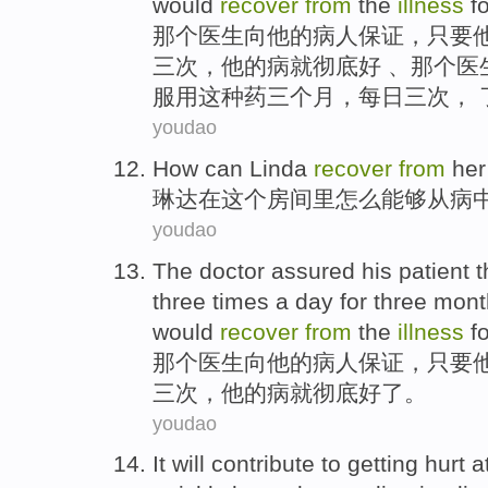
would
recover
from
the
illness
f
那个
医生
向
他
的
病人
保证，
只要
三
次
，他的
病
就
彻底
好
、那个医
服用这种药三个月，
每日
三次， 
youdao
How
can
Linda
recover
from
he
琳达
在
这个
房间里
怎么
能够
从
病
youdao
The
doctor
assured
his
patient
t
three
times
a day
for
three
mont
would
recover
from
the
illness
f
那个
医生
向
他
的
病人
保证，
只要
三
次
，他
的
病
就
彻底
好
了
。
youdao
It
will contribute to
getting hurt
a