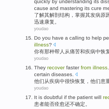
quickly
by understanding
its
dis
cause
and
mastering
its
cure
me
了解
其
解剖
结构
，
掌握
其
发病
原
迅速
康复
。
youdao
Do
you
have a
calling to
help p
illness
?
你
有
那种
帮人
从
痛苦
和
疾病
中
恢
youdao
They
recover
faster
from
illness
certain
diseases.
他们
从
疾病
中很快
恢复
，他们
患
youdao
It is
doubtful
if the
patient
will
re
患者
能否
痊愈
还不确定。