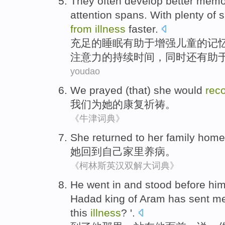
They often develop better memo
attention spans
.
With plenty
of
s
from
illness
faster.
充足
的
睡眠
有助于增强儿童的
记
注意力
的持续时间，
同时还
有助
youdao
We
prayed
(that)
she
would
rec
我们
为
她
的
康复
祈祷。
《牛津词典》
She
returned to
her
family home
她
回到
自己
家里
养病
。
《柯林斯英汉双解大词典》
He
went
in
and
stood
before
hi
Hadad king of Aram has
sent
m
this
illness
? '.