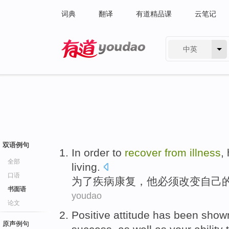
词典
翻译
有道精品课
云笔记
中英
有道 - 网易旗下搜索
双语例句
In order to
recover
from
illness
,
全部
living
.
口语
为了
疾病
康复
，
他
必须
改变
自己
书面语
youdao
论文
Positive
attitude
has been
show
原声例句