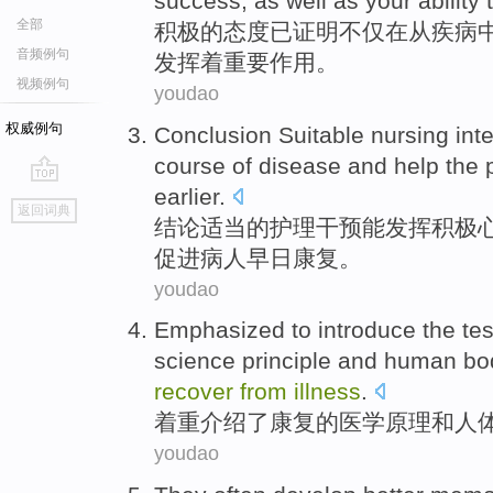
success
,
as well
as
your
ability
全部
积极
的
态度
已
证明
不仅
在
从疾病
音频例句
发挥
着
重要
作用
。
视频例句
youdao
权威例句
Conclusion
Suitable
nursing
int
course
of
disease
and
help
the 
earlier.
go
返回词典
top
结论
适当
的
护理
干预
能
发挥
积极
促进
病人
早日康复。
youdao
Emphasized
to
introduce
the
tes
science
principle
and
human bo
recover
from
illness
.
着重
介绍
了
康复
的
医学
原理
和
人
youdao