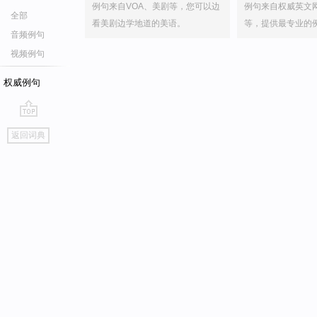
例句来自VOA、美剧等，您可以边
例句来自权威英文
全部
看美剧边学地道的美语。
等，提供最专业的
音频例句
视频例句
权威例句
go
返回词典
top