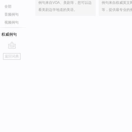
例句来自VOA、美剧等，您可以边
例句来自权威英文
全部
看美剧边学地道的美语。
等，提供最专业的
音频例句
视频例句
权威例句
go
返回词典
top