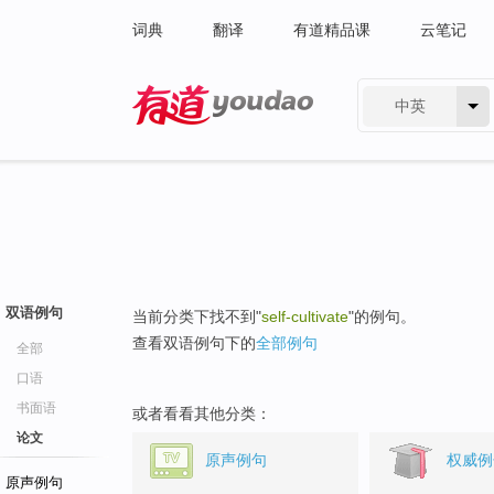
词典
翻译
有道精品课
云笔记
中英
有道 - 网易旗下搜索
双语例句
当前分类下找不到"
self-cultivate
"的例句。
查看双语例句下的
全部例句
全部
口语
书面语
或者看看其他分类：
论文
原声例句
权威例
原声例句