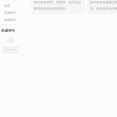
例句来自VOA、美剧等，您可以边
例句来自权威英文
全部
看美剧边学地道的美语。
等，提供最专业的
音频例句
视频例句
权威例句
go
返回词典
top