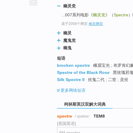
幽灵党
go
...007系列电影《
幽灵党
》（
Spectre
）
top
基于2058个网页
-
相关网页
幽灵
魔鬼党
幽鬼
短语
brocken spectre
峨眉宝光 ; 布罗肯幻象
Spectre of the Black Rose
黑玫瑰邪鬼 
Silk Spectre II
丝鬼二代 ; 二世 ; 灵丝
更多
网络短语
柯林斯英汉双解大词典
spectre
TEM8
/ˈspɛktrə/
[英国英语]
AM specter