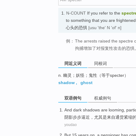
1.
N-COUNT
If you refer to the
spectr
to something that you are fri
心头的恐惧
[usu 'the' N 'of' n]
例：
The arrests raised the spectre 
拘捕增加了对报复性攻击的恐惧
同近义词
同根词
n. 幽灵；妖怪；鬼性（等于specter）
shadow
,
ghost
双语例句
权威例句
And
dark shadows
are looming
,
parti
阴影
步步
逼近，
尤其是
来自通货紧缩
youdao
But
15
years on
,
a
pensioner
has com