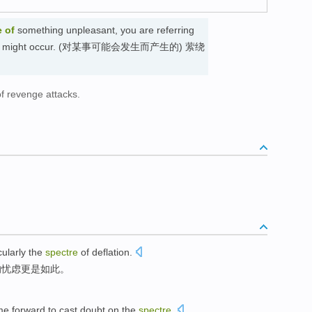
e
of
something unpleasant, you are referring
ghtened might occur. (对某事可能会发生而产生的) 萦绕
of revenge attacks.
。
cularly
the
spectre
of
deflation
.
的
忧虑
更是如此。
e forward to cast doubt on the
spectre
.