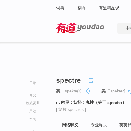
词典
翻译
有道精品课
中
有道 - 网易旗下搜索
spectre
目录
英
[ˈspektə(r)]
美
[ˈspektər]
释义
n. 幽灵；妖怪；鬼性（等于 specter）
权威词典
[ 复数 spectres ]
用法
例句
网络释义
专业释义
英英