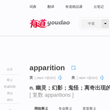
词典
翻译
有道精品课
云笔记
中英
有道 - 网易旗下搜索
apparition
目录
英
[ˌæpəˈrɪʃ(ə)n]
美
[ˌæpəˈrɪʃ(ə)n]
释义
n. 幽灵；幻影；鬼怪；离奇出现
权威词典
用法
[ 复数 apparitions ]
例句
网络释义
专业释义
英英释义