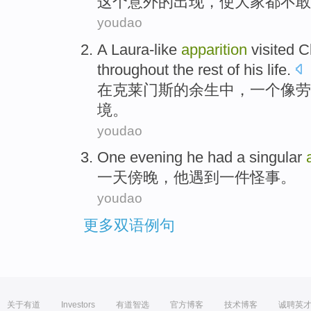
这个
意外
的
出现
，使
大家
都不敢
youdao
A
Laura-like
apparition
visited
C
throughout
the
rest
of
his
life.
在
克莱门斯
的
余生
中，
一
个像劳
境
。
youdao
One
evening
he
had
a
singular
一
天傍晚
，
他
遇到
一
件
怪事
。
youdao
更多双语例句
关于有道
Investors
有道智选
官方博客
技术博客
诚聘英