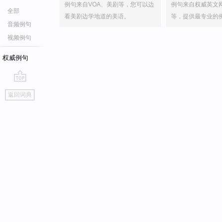
例句来自VOA、美剧等，您可以边
例句来自权威英文
全部
看美剧边学地道的美语。
等，提供最专业的
音频例句
视频例句
权威例句
go
返回词典
top