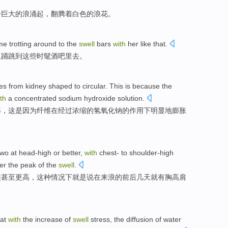
个
巨大的
浪
涌起，
翻腾
着
白色
的浪花。
me
trotting
around to the
swell
bars
with
her like that.
亚踊跳到这些
时髦
酒吧里去
。
ges
from
kidney
shaped
to
circular
.
This
is because
the
th
a
concentrated
sodium hydroxide solution
.
形
，
这
是因为
纤维在经过
浓缩
的氢氧化钠的作用下
明显地
膨胀
two
at head-high
or
better
,
with
chest
-
to
shoulder-high
ter
the
peak of
the
swell
.
候
甚至
更高
，这种情况下就是说
在
来
浪
的
前后
几天
就
有
胸
高肩
at
with
the
increase
of
swell
stress, the
diffusion
of
water