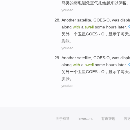
鸟类
的
羽毛
能凭
空气
扎煞
起来
以
保暖
youdao
Another
satellite
,
GOES-O
, was
displ
along
with
a
swell
some
hours
later
.
另外一个
卫星
GOES
- O，
显示
了
每天
膨胀
。
youdao
Another
satellite
,
GOES-O
, was
displ
along
with
a
swell
some
hours
later
.
另外一个
卫星
GOES
- O，
显示
了
每天
膨胀
。
youdao
关于有道
Investors
有道智选
官