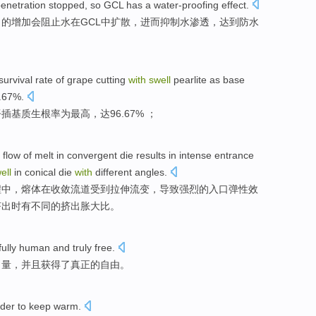
enetration
stopped, so GCL has a
water-proofing
effect
.
力的
增加
会
阻止
水
在
GCL
中
扩散
，进而抑制水
渗透
，
达到防水
survival
rate
of
grape
cutting
with
swell
pearlite
as
base
.67%.
扦插
基质
生根
率
为
最高
，达96.67% ；
 flow of
melt
in
convergent
die
results
in
intense
entrance
ell
in
conical
die
with
different
angles
.
程中，
熔体
在
收敛
流道受到拉伸流变，
导致
强烈的
入口
弹性
效
挤出时有不同的挤出
胀大
比。
fully
human
and
truly
free
.
力量
，
并且
获得了
真正
的
自由
。
der to
keep warm
.