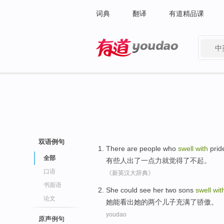
词典
翻译
有道精品课
中
有道 - 网易旗下搜索
双语例句
There
are
people who
swell
with
prid
全部
有些
人
出了一点力就觉得
了不起
。
口语
《新英汉大辞典》
书面语
She
could
see
her
two
sons
swell
wit
论文
她
能
看出
她
的
两个
儿子
充满
了
骄傲
。
youdao
原声例句