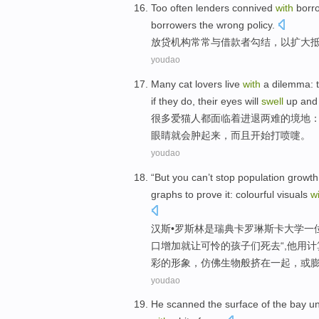
Too
often
lenders
connived
with
borr
borrowers the
wrong
policy
.
放贷机构
常常
与
借款者
勾结
，
以
扩大
youdao
Many
cat
lovers live
with
a dilemma
:
if
they do
,
their
eyes
will
swell
up and
很多
爱猫
人都面临
着
进退两难的境地
眼睛
就会
肿起来，而且开始打喷嚏。
youdao
“
But
you
can’t
stop
population
growth
graphs
to
prove
it:
colourful
visuals
w
汉斯•罗斯林是瑞典卡罗琳斯卡大学一
口
增加
就让
可怜
的
孩子们
死去
“,他用
彩的
形象，仿佛生物般挤
在一起
，或
youdao
He
scanned
the surface
of the
bay
un