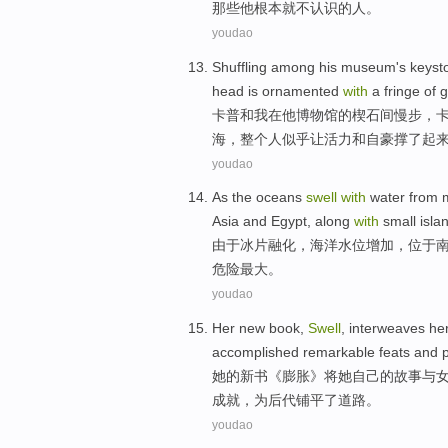
那些
他
根本就
不
认识
的人。
youdao
Shuffling
among
his
museum
's
keyst
head is ornamented
with
a
fringe
of
g
卡
普
和
我
在
他
博物馆
的
楔
石
间慢步
，
海
，整个人
似乎
让
活力
和自豪撑了起
youdao
As the
oceans
swell
with
water
from m
Asia
and
Egypt
,
along
with
small
isla
由于
冰片
融化
，
海洋
水位
增加，位于
危险最大。
youdao
Her
new book
,
Swell
,
interweaves
he
accomplished
remarkable
feats
and
她
的
新书
《
膨胀
》将她
自己的
故事
与
成就
，
为
后代
铺平
了道路。
youdao