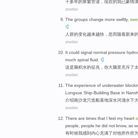
十
多年
的
寒窗
苦读，
现在
的
我
已
豪情
youdao
The groups
change
more
swiftly
,
swel
人群
的
变化
越来越
快
，忽而
随着
新来
youdao
It
could signal normal pressure hydr
much
spinal
fluid
.
这
是
脑积水
的征兆，你
大脑
里
充斥
了
youdao
The
experience
of
underwater
blocki
Longxue
Ship-Building
Base
in Nansh
介绍
南
沙龙
穴
造船
基地
深水
河
涌
水下
youdao
There are times that
I
feel
my heart
s
people
, people
he
did
not
know
,
as we
有时候
我
感到
内心
充满
了对
他
所作所