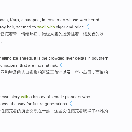
ones
,
Karp
, a
stooped
,
intense
man whose
weathered
ray
hair,
seemed to
swell
with
vigor
and
pride
.
卡普
驼
着背，
情绪热切
，
饱经风霜
的脸旁挂着
一
缕
灰色
的
刘
来。
elting ice sheets
, it is
the crowded
river
deltas
in
southern
nd nations
, that are
most
at
risk
.
南亚
和
埃及
的
人口
密集的
河流
三角洲
以及
一
些小
岛国
，面临的
r
own
story
with
a
history
of
female
pioneers
who
paved
the way
for
future generations
.
女性
拓荒者
的
历史
交织
在一起，这些女性拓荒者
取得
了
非凡的