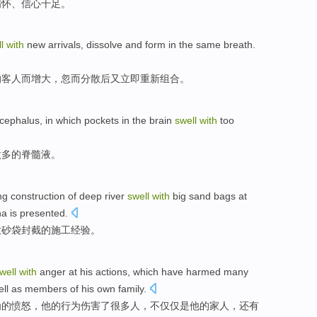
满怀
、信心十足。
l
with
new arrivals
, dissolve and form
in the
same breath.
的客人而
增大
，忽而分散后又立即重新组合。
ocephalus
, in which
pockets in the
brain
swell
with
too
太多
的
脊髓
液
。
ng
construction
of
deep
river
swell
with
big
sand bags
at
a is
presented
.
大
砂袋封截
的
施工
经验
。
well
with
anger at
his
actions
, which have
harmed
many
ll as
members
of
his
own
family
.
为
的
愤怒
，他的行为
伤害
了
很多
人
，不仅仅是他
的家人
，
还有