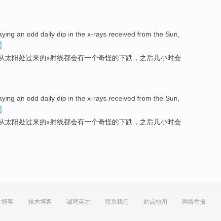
。
aying
an
odd
daily
dip in the
x-rays
received
from
the Sun
,
从
太阳
处过来的
x
射线都会
有
一
个
奇怪
的下跌，
之后
几
小时
会
aying
an
odd
daily
dip in the
x-rays
received
from
the Sun
,
从
太阳
处过来的
x
射线都会
有
一
个
奇怪
的下跌，
之后
几
小时
会
方博客
技术博客
诚聘英才
联系我们
站点地图
网络举报