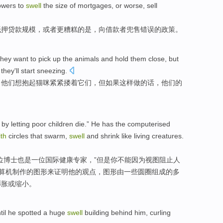
owers
to
swell
the
size
of
mortgages
,
or
worse
, sell
抵押贷款
规模
，
或者
更
糟糕
的
是，向借款者兜售
错误
的
政策
。
they
want to
pick
up the
animals
and
hold
them
close,
but
 they
'll start
sneezing
.
：
他们
想
抱
起
猫咪
紧紧搂着
它们
，
但
如果
这样
做的话，
他们
的
by
letting
poor
children
die
.”
He
has the computerised
ith
circles
that swarm,
swell
and shrink
like
living creatures
.
位博士也是一位国际健康专家，”
但是
你
不能因为视图
阻止
人
计算机制作的
图形
来
证明
他
的观点，图形
由
一些
圆圈
组成的
多
膨胀
或
缩小。
til he
spotted
a
huge
swell
building
behind him
,
curling