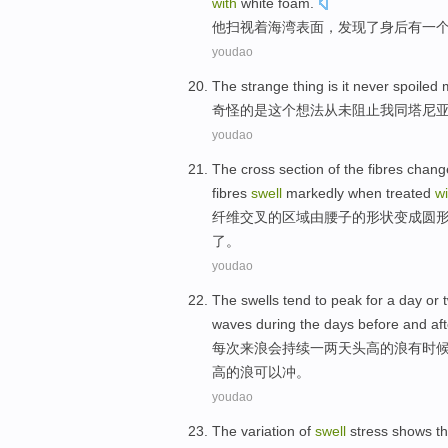
with
white
foam
.
他
扫视着
海湾
表面
，
发现
了
身后
有
一
youdao
The
strange thing
is
it
never
spoiled
奇怪
的
是
这个
想法从未
阻止
我
同塔尼
youdao
The
cross
section
of
the
fibres chan
fibres
swell
markedly
when treated
wi
纤维
交叉
的
区域
由
腰子
的
形状
变成
圆
了
。
youdao
The swells tend
to
peak for
a day
or
waves during
the
days
before
and
af
每次
来
浪会持续
一
两
天头高
的
浪
有时
高的浪可以冲。
youdao
The
variation
of
swell
stress
shows th