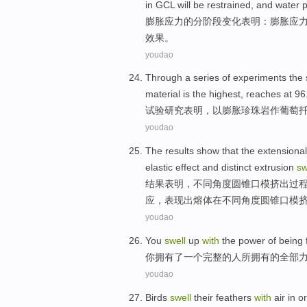
in
GCL
will be
restrained
, and water
p
膨胀
应力
的
分阶段
变化
表明
：膨胀应
效果
。
youdao
Through a series of
experiments
the 
material is
the highest
,
reaches at
96
试验
研究表明，
以
膨胀
珍珠岩
作葡萄
youdao
The
results
show that
the extensional
elastic
effect
and
distinct
extrusion
sw
结果
表明
，
不同
角度
圆锥
口
模
挤出
过
应
，表现出熔体在
不同
角度圆锥口模
youdao
You
swell
up
with
the
power
of
being
你
拥有
了
一个
完整
的
人
所
拥有
的全部
youdao
Birds
swell
their
feathers
with
air
in
or