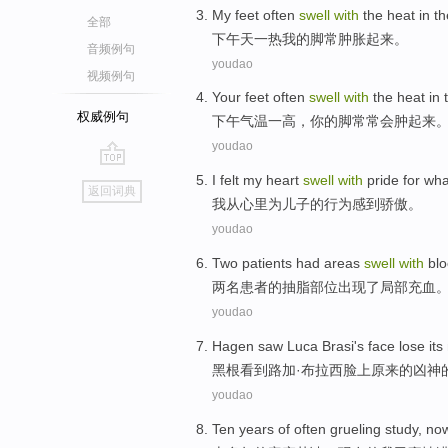
My
feet
often
swell
with
the
heat
in
th
全部
下午
天一
热
我
的
脚
常
肿胀起来
。
音频例句
youdao
视频例句
Your
feet
often
swell
with
the heat in
权威例句
下午
气温一高，
你
的
脚
常常
会
肿
起来
youdao
go
I
felt
my heart
swell
with
pride
for
wh
返回词典
top
我
从
心里
为
儿子
的行为
感到骄傲
。
youdao
Two
patients
had
areas
swell
with
blo
两
名患者
的抽脂
部位
出现了
局部
充血
youdao
Hagen
saw
Luca Brasi
's face
lose
its
黑
根
看到
路加·
布拉西
脸上
原来
的
凶神
youdao
Ten
years
of
often grueling
study,
no