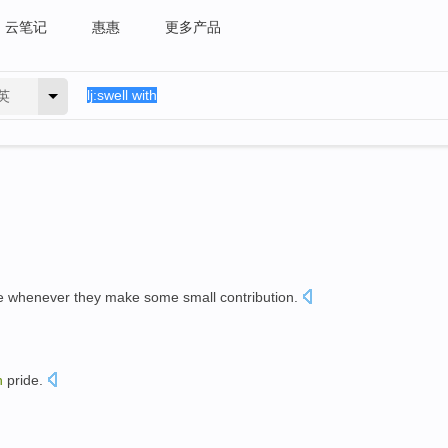
云笔记
惠惠
更多产品
英
e
whenever they
make some small contribution.
h
pride
.