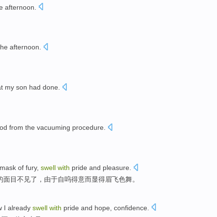
e
afternoon.
the
afternoon
.
。
at
my son
had done.
od from
the vacuuming
procedure
.
。
mask
of
fury,
swell
with
pride
and
pleasure.
的
面目不见了，由于自呜
得意
而
显得眉飞色舞。
w
I
already
swell
with
pride and
hope
,
confidence
.