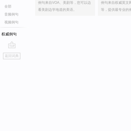
例句来自VOA、美剧等，您可以边
例句来自权威英文
全部
看美剧边学地道的美语。
等，提供最专业的
音频例句
视频例句
权威例句
go
返回词典
top