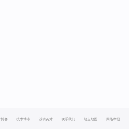
方博客
技术博客
诚聘英才
联系我们
站点地图
网络举报