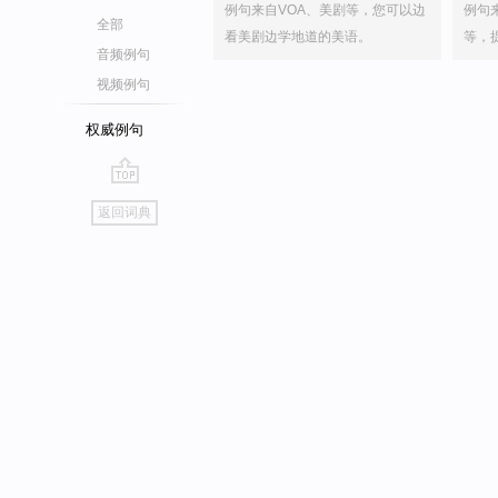
例句来自VOA、美剧等，您可以边
例句
全部
看美剧边学地道的美语。
等，
音频例句
视频例句
权威例句
go
返回词典
top