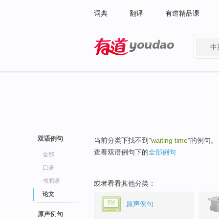
词典
翻译
有道精品课
中
有道 - 网易旗下搜索
双语例句
当前分类下找不到"
waiting time
"的例句。
查看双语例句下的
全部例句
全部
口语
书面语
或者看看其他分类：
论文
原声例句
原声例句