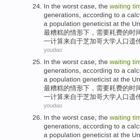
In
the worst
case
, the
waiting
ti
generations
, according to
a
calc
a
population
geneticist
at the
Un
最
糟糕的
情形下
，
需要耗费
的
时
一
计算
来自于芝加哥大学
人口
遗
youdao
In
the worst
case
, the
waiting
ti
generations
, according to
a
calc
a
population
geneticist
at the
Un
最
糟糕的
情形下
，
需要耗费
的
时
一
计算
来自于芝加哥大学
人口
遗
youdao
In
the worst
case
, the
waiting
ti
generations
, according to
a
calc
a
population
geneticist
at the
Un