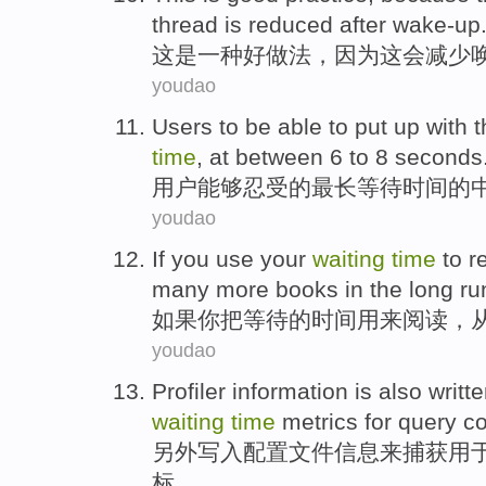
thread
is
reduced
after
wake-up
这
是
一种
好
做法
，
因为
这会
减少
youdao
Users
to be able to
put up with
t
time
,
at
between
6
to
8
seconds
用户
能够
忍受
的
最长
等待
时间
的
youdao
If
you
use your
waiting
time
to
r
many more
books
in
the long ru
如果
你
把
等待
的
时间
用来阅读
，
youdao
Profiler
information
is
also
writt
waiting
time
metrics
for
query
co
另外
写入
配置文件
信息
来
捕获
用
标
。