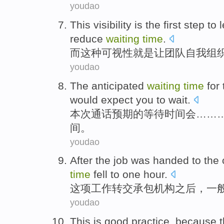
youdao
This
visibility
is
the first
step
to l
reduce
waiting
time
.
而
这种
可视性
就是
让
团队
自我
组
youdao
The
anticipated
waiting
time
for 
would expect
you
to
wait
.
本次
通话
预期
的
等待
时间
会……
间。
youdao
After
the job
was handed to
the
time
fell to
one
hour
.
这项
工作
转交
承包机构
之后
，
一
youdao
This
is
good
practice
,
because
t