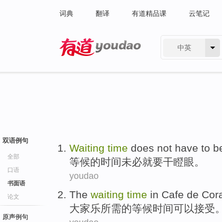
词典
翻译
有道精品课
云笔记
中英
有道 - 网易旗下搜索
双语例句
Waiting
time
does not have to
b
全部
等候
的
时间
未必就要
干瞪眼
。
口语
youdao
书面语
The
waiting
time
in Cafe de Cora
论文
大家乐
所需的
等候
时间
可以接受
原声例句