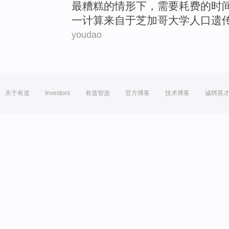
最
糟糕的
情形下
，
需要耗费
的
时
一
计算
来自于芝加哥大学
人口
遗
youdao
关于有道
Investors
有道智选
官方博客
技术博客
诚聘英