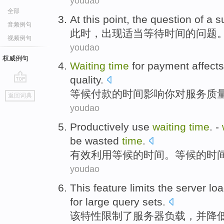
youdao
全部
At this point
, the
question
of
a
s
音频例句
此时
，
出现
适当
等待
时间
的
问题
视频例句
youdao
权威例句
Waiting
time
for
payment
affects
quality
.
go
等候
付款
的
时间
影响
你
对
服务
质
返回词典
top
youdao
Productively
use
waiting
time
. -
be wasted
time
.
有效
利用
等候
的
时间
。等候的时
youdao
This
feature
limits
the
server
lo
for
large
query
sets
.
该
特性
限制
了
服务器
负载
，
并
降