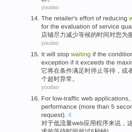
youdao
The retailer
's
effort
of
reducing
w
for
the
evaluation
of
service
qual
店铺
尽力
减少
等候
的
时间
对
您
为
youdao
It
will
stop
waiting
if
the
conditio
exception if
it
exceeds
the
max
它
将
在
条件
满足
时
停止
等待
，
或
个
超时
异常
。
youdao
For low-traffic
web
applications
,
performance
(
more than
5
seco
request
).
对于
低流量
web
应用程序
来说，
求的
等待
时间
超过
5
秒钟
)。