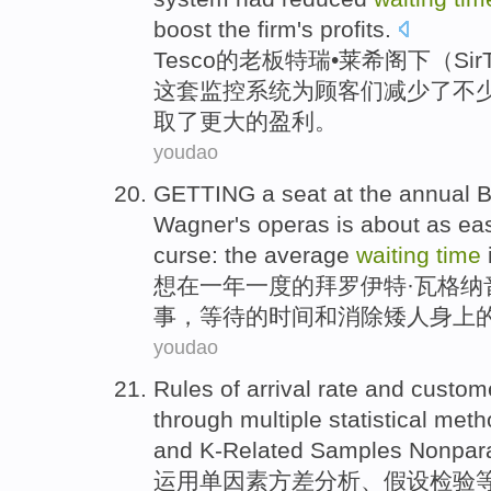
boost the firm's
profits
.
Tesco
的
老板
特瑞•
莱希
阁下（
Sir
这套
监控
系统
为
顾客们
减少
了不
取了更大的
盈利
。
youdao
GETTING
a seat
at
the annual
B
Wagner
's operas is about as
ea
curse
: the average
waiting
time
想
在
一年一度
的拜
罗伊
特·
瓦格纳
事
，
等待
的
时间
和
消除
矮人
身上
youdao
Rules
of
arrival rate and custo
through
multiple
statistical
meth
and K-Related Samples Nonpar
运用单因素方差分析
、假设
检验