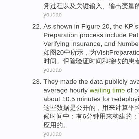
务过程以及关键输入、输出变量
youdao
As shown in Figure
20
,
the
KPIs
Preparation
process
include
Pat
Verifying
Insurance
,
and
Numbe
如图
20
中所示，
为
Visit
Preparati
时间
、
保险
验证
时间
和
接收
的
患
youdao
They
made
the
data
publicly av
average
hourly
waiting
time
of o
about
10.5 minutes for
redeploy
这些
数据
是公开
的，
用来
计算
平
候时间
中
：
有6
分钟
用来
构建
的；
应用
的。
youdao