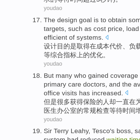
youdao
The
design
goal
is
to obtain so
targets
,
such
as
cost
price
,
load
efficient
of
systems
.
设计
目的
是
取得
在
成本
代价
、
负
等
综合
指标
上
的
优化。
youdao
But
many
who
gained
coverage
primary
care
doctors
, and
the
av
office
visits
has increased
.
但是
很多
获得
保险
的人
却
一直
在
医生
办公室
的
常规检查
等待
时间
youdao
Sir
Terry
Leahy
,
Tesco's
boss
, s
system
had
reduced
waiting
tim