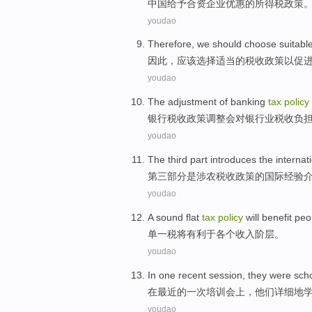
中国
给予合资
企业
优惠
的
所得税
政策
youdao
Therefore
,
we should
choose
suitabl
因此
，
应该
选择
适当
的
税收
政策
以
促
youdao
The
adjustment
of
banking
tax
policy
银行
税收
政策
调整
会
对
银行业
税收
负
youdao
The third
part
introduces
the
internat
第三
部分
是
涉农
税收
政策
的
国际
经验
youdao
A sound
flat
tax
policy
will
benefit
peo
单一税
将
有利于
各个
收入
阶层
。
youdao
In
one
recent
session
,
they
were
scho
在
最近
的
一
次培训
会上，
他们
详细地
youdao