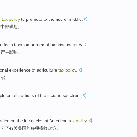
。
e
tax
policy
to
promote
to the
rise
of
middle
.
进
中部
崛起
。
affects
taxation
burden
of
banking
industry.
担
产生
影响
。
ional
experience
of agriculture
tax
policy
.
介绍
。
ple on
all portions
of the
income
spectrum
.
oled on the intricacies
of
American
tax
policy
.
学习
了
有关
美国
的
各项税收
政策
。