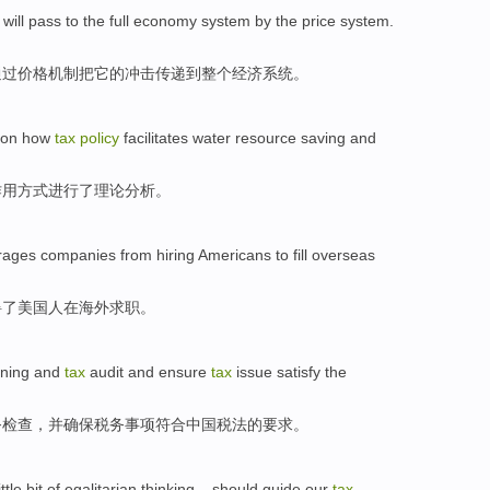
will
pass
to
the full
economy
system
by the
price
system
.
通过
价格
机制
把
它
的
冲击
传递
到
整个
经济
系统
。
on
how
tax
policy
facilitates
water resource
saving
and
作用
方式
进行了
理论
分析
。
rages companies from hiring
Americans
to fill
overseas
碍
了
美国人
在
海外
求职
。
ning
and
tax
audit
and
ensure
tax
issue
satisfy
the
务
检查
，
并
确保
税务
事项
符合
中国
税法
的
要求
。
ttle bit of
egalitarian
thinking
...
should
guide
our
tax