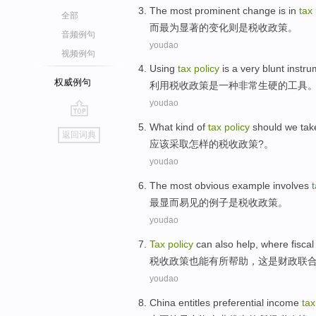
The most
prominent
change
is
in
tax
全部
而
最为
显著
的
变化
则是
税收
政策
。
音频例句
youdao
视频例句
Using
tax
policy
is
a
very
blunt
instru
权威例句
利用
税收
政策
是
一种
非常
生硬
的
工具
youdao
go
What kind
of
tax
policy
should we
tak
返回词典
top
应该
采取
怎样
的
税收
政策
?。
youdao
The most
obvious
example
involves
最
显而易见
的
例子
是
税收
政策
。
youdao
Tax
policy
can
also
help
,
where
fisca
税收
政策
也
能
有所帮助
，
这是
财政
联
youdao
China
entitles
preferential
income
tax