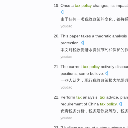
Once
a
tax
policy
changes
,
its
impact
由于任何
一项
税收
政策
的
变化
，
都将
youdao
This paper
takes a
theoretic
analysis
protection
.
本文
对
税收
促进
水资源
节约
和
保护
的
youdao
The current
tax
policy
actively
discou
positions
,
some
believe
.
一些人
认为，
现行
税收
政策
极大地阻
youdao
Perform
tax
analysis
,
tax
advice
,
plan
requirement
of
China
tax
policy
.
负责
税务
分析
，税务
建议
及
筹划
、税
youdao
"
I
believe
we
are at
a
stage
where a li