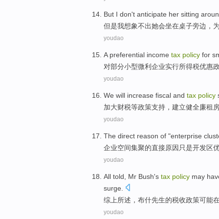
But
I
don't
anticipate
her
sitting arou
但是
我
想象
不
出
她
会
坐在
桌子
旁边，
youdao
A
preferential
income
tax
policy
for
sm
对
部分小型
微利
企业
实行
所得税
优惠
youdao
We
will increase fiscal and
tax
policy
加大
财税等
政策
支持
，
建立
健全
廉租
youdao
The
direct
reason
of
"
enterprise
clust
企业
空间集聚
的
直接
原因
只是
开发区
youdao
All told,
Mr Bush
's
tax
policy
may hav
surge
.
综上所述，
布什
先生的
税收
政策
可能
youdao