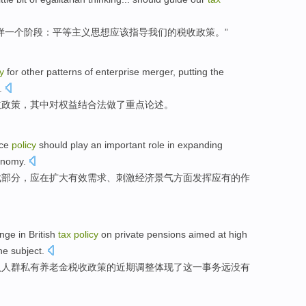
样
一个
阶段
：
平等
主义
思想
应该
指导
我们
的
税收
政策
。”
y
for
other
patterns
of
enterprise
merger
,
putting
the
.
收
政策
，其中对
权益
结合法做
了
重点
论述。
ce
policy
should
play an important
role
in
expanding
onomy
.
成部分
，
应
在
扩大
有效
需求
、
刺激
经济
景气方面
发挥
应有的
作
nge in
British
tax
policy
on
private
pensions
aimed at
high
he
subject.
入人群
私有
养老金
税收
政策
的
近期
调整体现
了这
一事务远没有