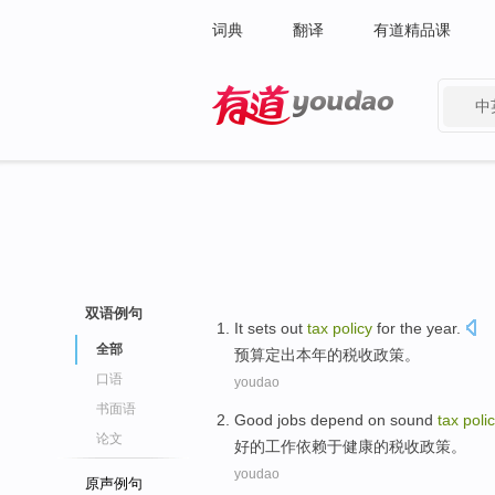
词典
翻译
有道精品课
中
有道 - 网易旗下搜索
双语例句
It sets
out
tax
policy
for the
year
.
全部
预算
定出本年
的
税收
政策
。
口语
youdao
书面语
Good
jobs
depend on
sound
tax
poli
论文
好的
工作
依赖
于
健康的
税收
政策
。
youdao
原声例句