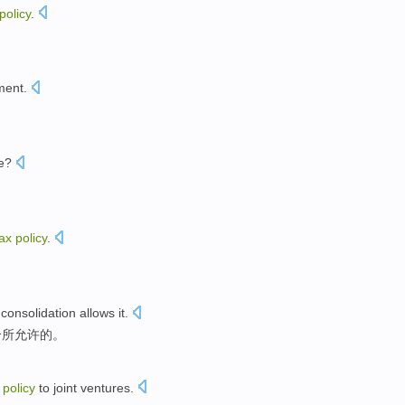
policy
.
ment
.
。
e
?
tax
policy
.
l
consolidation
allows
it.
合所
允许的。
policy
to joint
ventures
.