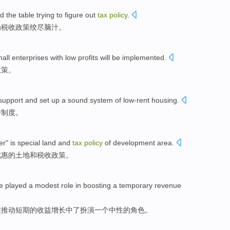
nd
the table
trying to figure out
tax
policy
.
为
税收
政策
绞尽
脑汁
。
all
enterprises
with low
profits
will be
implemented
.
政策
。
support
and
set up
a sound
system
of low-rent housing
.
房
制度
。
er
"
is
special
land
and
tax
policy
of
development area
.
优惠
的
土地
和
税收
政策
。
e
played
a
modest
role
in
boosting
a temporary
revenue
在
推动
短期
的
收益
增长
中了扮演
一个
中性
的
角色
。