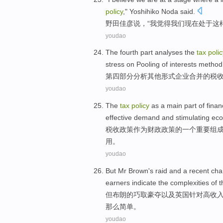
policy
," Yoshihiko
Noda
said
.
野田佳彦
说
，“
我
觉得
我们
现在处于这
youdao
The fourth
part
analyses
the
tax
polic
stress on
Pooling
of interests method
第四
部分
分析
其他
形式
企业
合并
的
税
youdao
The
tax
policy
as
a
main
part
of
finan
effective
demand
and
stimulating
ec
税收
政策
作为
财政
政策
的
一个
重要
组
用
。
youdao
But
Mr Brown
's
raid
and
a recent
cha
earners indicate the complexities of
t
但
布朗
的
巧取豪夺
以及
英国
针对
高
收
那么简单。
youdao