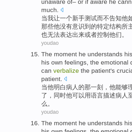
unaware
of
–
or
if
aware
he
cann
much.
当
我
让
一个
新手
测试
而
不
告知
他
那些他
没有意识到
的
特定
结构
所
也无法
表达出来
或者
控制
他们
。
youdao
The moment
he
understands
hi
his
own
feelings, the
emotional
can
verbalize
the
patient
's
cruci
patient
.
当
他
明白
病人
的
那
一刻，他
能够
了
，同时他
可以
用语言描述
病人
么
。
youdao
The moment
he
understands
hi
his
own
feelings, the
emotional