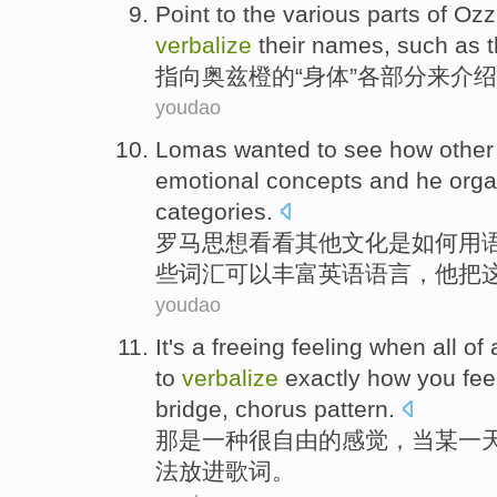
Point to
the various
parts
of
Ozz
verbalize
their
names
,
such as
t
指向
奥兹
橙
的
“
身体
”
各
部分
来
介绍
youdao
Lomas
wanted to
see
how
other
emotional
concepts
and
he
orga
categories
.
罗马
思想
看看
其他
文化
是
如何
用
些
词汇
可以丰富英语语言，
他
把
youdao
It
's
a
freeing
feeling
when
all of
to
verbalize
exactly how
you
fee
bridge,
chorus
pattern.
那
是
一
种
很自由
的
感觉
，
当
某
一
法放进
歌词
。