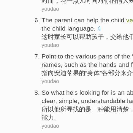
时而
，
花
一点儿
时间
对
你
的
情人
youdao
The
parent
can
help
the
child
ve
the child
language
.
这时
家长
可以
帮助
孩子
，交给他
youdao
Point to
the various
parts
of the
names
,
such as
the
hands
and
指向
安迪苹果
的
“
身体
”
各
部分
来
介
youdao
So
what
he
's
looking for
is
an
ab
clear
,
simple
,
understandable
l
所以
他
所
寻找
的
是
一种
能用
清楚
能力
。
youdao