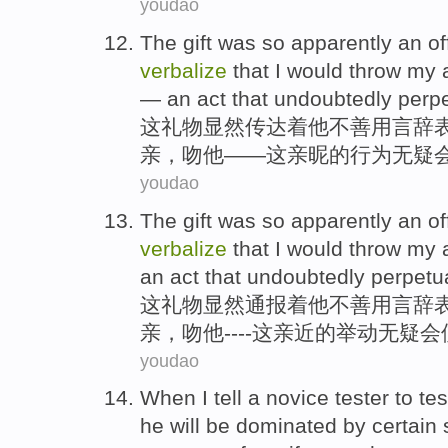
youdao
The
gift
was so apparently
an of
verbalize
that
I
would
throw my 
— an
act
that undoubtedly
perp
这
礼物
显然
传达着
他
不善
用言辞
亲，
吻
他——这
亲昵
的
行为
无疑
youdao
The
gift
was so apparently
an of
verbalize
that
I
would
throw my 
an
act
that undoubtedly
perpetu
这
礼物
显然
通报着
他
不善
用言辞
亲，
吻
他----这亲近的
举动
无疑
会
youdao
When
I
tell
a
novice
tester
to
tes
he
will be
dominated
by
certain