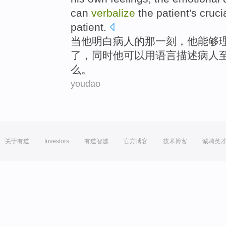
can
verbalize
the
patient
's
cruci
patient
.
当
他
明白
病人
的
那
一刻，他
能够
了
，同时他
可以
用语言描述
病人
么
。
youdao
关于有道
Investors
有道智选
官方博客
技术博客
诚聘英