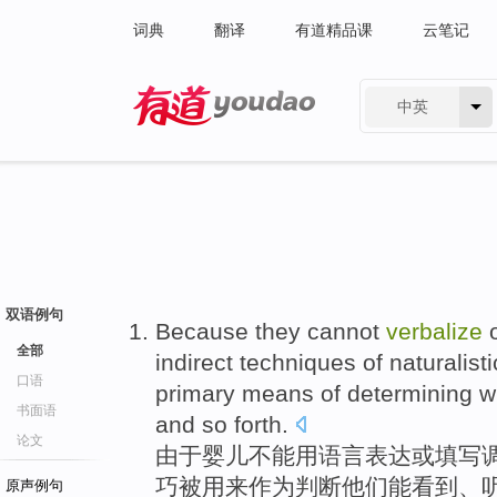
词典
翻译
有道精品课
云笔记
中英
有道 - 网易旗下搜索
双语例句
Because
they
cannot
verbalize
全部
indirect
techniques
of
naturalisti
口语
primary
means
of
determining
w
书面语
and
so forth
.
论文
由于
婴儿
不能
用语言表达
或
填写
巧
被
用来
作为
判断
他们
能
看到
、
原声例句