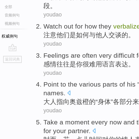
段
。
全部
youdao
音频例句
视频例句
Watch out
for
how
they
verbaliz
注意
他们
是
如何
与他人
交谈
的。
权威例句
youdao
Feelings
are
often
very difficult 
go
返回词典
top
感情
往往
是
你
很难
用
语言表达。
youdao
Point to
the various
parts
of
his 
names
.
大人
指向
奥兹
橙
的
“
身体
”
各
部分
来
youdao
Take
a
moment
every
now
and t
for your
partner
.