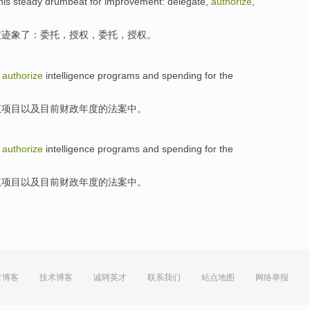
his
steady
drumbeat
for
improvement
:
delegate
,
authorize
,
定
迹象
了
：
委托
，
授权
，委托，授权。
o
authorize
intelligence
programs
and
spending
for the
权
项目
以及
目前
财政
年度
的
法案
中。
o
authorize
intelligence
programs
and
spending
for the
权
项目
以及
目前
财政
年度
的
法案
中。
方博客
技术博客
诚聘英才
联系我们
站点地图
网络举报