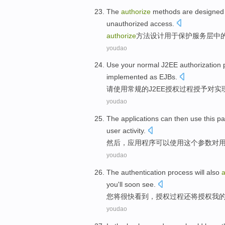
The
authorize
methods
are
designed
unauthorized
access
.
authorize
方法
设计
用于
保护
服务
层
中
youdao
Use
your normal
J2EE
authorization
implemented
as
EJBs
.
请使用
常规
的
J2EE
授权
过程
授予
对
实
youdao
The
applications
can
then
use
this
pa
user
activity
.
然后
，
应用程序
可以
使用
这个
参数
对
youdao
The
authentication
process
will
also
a
you
'll
soon
see
.
您
将
很快
看到，
授权
过程
还
将
授权
我
youdao