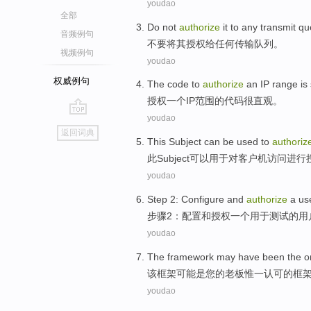
youdao
全部
Do not
authorize
it
to
any
transmit
qu
音频例句
不要
将其
授权
给
任何
传输
队列。
视频例句
youdao
权威例句
The
code
to
authorize
an
IP
range
is
授权
一个
IP
范围
的
代码
很
直观。
youdao
go
返回词典
top
This
Subject
can be
used to
authoriz
此
Subject
可以
用于
对
客户机
访问
进行
youdao
Step
2
:
Configure
and
authorize
a
us
步骤
2
：
配置
和
授权
一个
用于
测试
的
用
youdao
The
framework
may have
been
the o
该
框架
可能
是
您
的
老板
惟一认可
的框
youdao