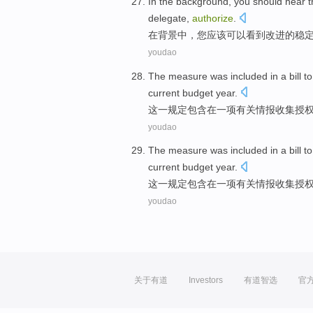
In
the
background
,
you
should
hear
t
delegate,
authorize
.
在
背景
中，
您
应该可以
看到
改进
的
稳
youdao
The
measure
was
included
in
a
bill
t
current
budget
year
.
这
一
规定
包含
在
一
项
有关
情报
收集授
youdao
The
measure
was
included
in
a
bill
t
current
budget
year
.
这
一
规定
包含
在
一
项
有关
情报
收集授
youdao
关于有道
Investors
有道智选
官