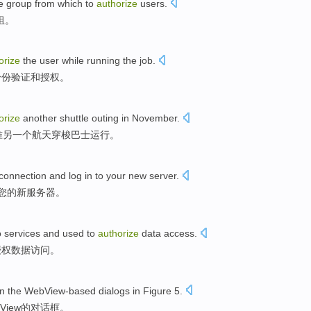
e
group
from which to
authorize
users
.
组
。
orize
the
user
while
running
the job
.
身份
验证
和
授权
。
orize
another
shuttle
outing
in November
.
准
另一个
航天
穿梭巴士运行。
connection
and
log in
to
your
new
server
.
您
的
新
服务器
。
o
services
and
used to
authorize
data
access
.
授权
数据
访问
。
in
the WebView-based
dialogs
in
Figure
5
.
View
的
对话框
。