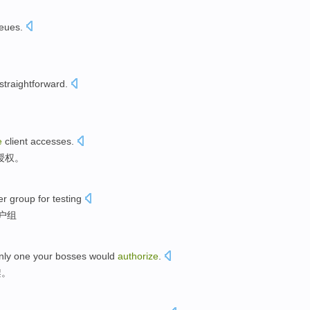
eues
.
 straightforward
.
e
client
accesses
.
授权
。
er
group
for
testing
户
组
nly one
your
bosses
would
authorize
.
架。