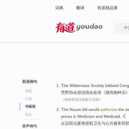
词典
翻译
有道精品课
中
有道 - 网易旗下搜索
双语例句
The Wilderness
Society
lobbied
Cong
全部
荒野
协会
游说
国会
批准
《
濒危
物种
法
口语
《柯林斯英汉双解大词典》
书面语
The House
bill
would
authorize
the s
论文
prices
in
Medicare
and
Medicaid
.
众议院
法案
将
授权
卫生
与
公共服务部
原声例句