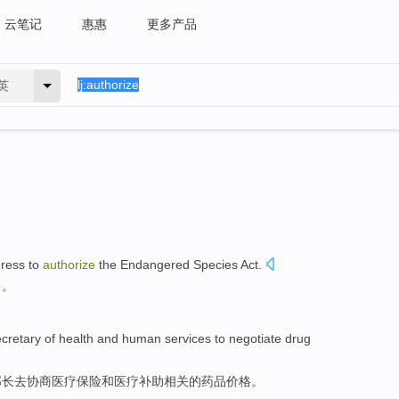
云笔记
惠惠
更多产品
英
ress
to
authorize
the
Endangered
Species
Act.
》。
ecretary
of
health
and
human services
to
negotiate
drug
部长
去
协商
医疗
保险
和
医疗
补助
相关的
药品
价格
。