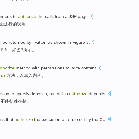
needs to
authorize
the
calls
from
a JSP
page
.
面
进行的
调用
。
ll be
returned
by
Twitter
,
as shown in Figure
3
.
个
PIN
，
如图
3所示。
uthorize
method
with
permissions
to
write
content
.
rize
方法
，
以
写入
内容
。
ssion
to
specify
deposits
,
but
not to
authorize
deposits.
但
不能
批准
存款。
nts
that
authorize
the
execution
of a rule
set
by the XU.