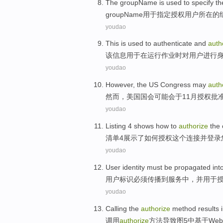
The
groupName
is
used
to
specify
th
groupName
用于
指定
授权
用户
所在
的
youdao
This
is
used to
authenticate
and
auth
该
信息
用于
在
运行
作业
时
对
用户
进行
youdao
However
,
the US
Congress
may
auth
然而
，
美国
国会
可能会
于11月
授权批
youdao
Listing
4
shows
how to
authorize
the
清单
4
展示了
如何
授权
这个
连接
并
登录
youdao
User
identity
must be
propagated
int
用户
标识
必须
传播
到
服务
中，
并
用于
youdao
Calling
the
authorize
method
results
调用
authorize
方法
导致
图
5
中基于
Web