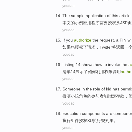
youdao
The
sample
application
of this
article
本文
的
示例
应用程序
需要
授权
从
JSP
页
youdao
If
you
authorize
the
request
,
a
PIN
wi
如果
您
授权
了
请求
，
Twitter
将
返回
一
youdao
Listing
14
shows
how to
invoke
the
a
清单
14
展示了
如何
利用
权限
调用
autho
youdao
Someone in the
role
of
kid
has permi
扮演
小孩
角色
的
参与者
能
指定
存款
，
youdao
Execution
components are compone
执行
组件
授权
XU执行
规则
集。
youdao