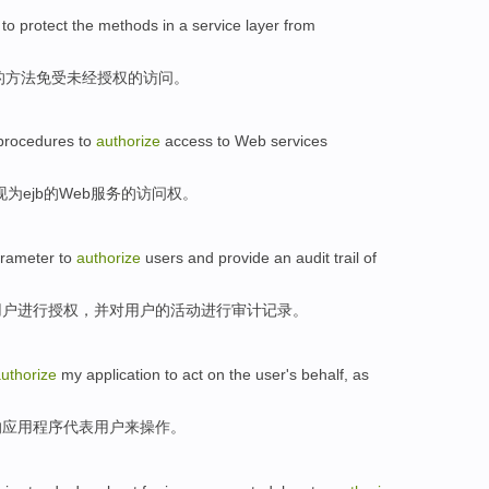
to
protect
the
methods
in a
service
layer
from
的
方法
免受
未经授权的访问。
procedures
to
authorize
access
to
Web
services
现
为
ejb
的
Web
服务
的
访问权
。
rameter
to
authorize
users
and
provide an audit trail
of
用户
进行授权
，
并
对
用户
的
活动
进行
审计
记录。
uthorize
my
application
to act on the
user
's
behalf
, as
的
应用
程序
代表
用户
来操作。