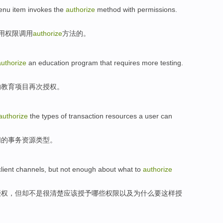
enu
item
invokes
the
authorize
method
with
permissions
.
用
权限
调用
authorize
方法
的。
authorize
an
education
program
that
requires
more
testing
.
的
教育
项目
再次授权。
authorize
the
types
of
transaction
resources
a
user
can
问
的
事务
资源
类型
。
lient
channels
,
but
not
enough about
what
to
authorize
授权
，
但却
不是
很
清楚应该授予
哪些
权限
以及
为什么要这样授