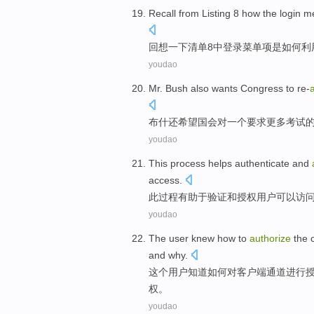
Recall from
Listing
8
how
the
login
m
回想
一下
清单
8
中
登录
菜单
项
是如何
利
youdao
Mr. Bush
also
wants
Congress
to re-
布什
还
希望
国会
对
一个
要求
更多
考试
youdao
This
process
helps
authenticate
and
access
.
此
过程
有助于
验证
和
授权
用户
可以
访
youdao
The
user
knew
how
to
authorize
the c
and
why
.
这个
用户
知道
如何
对
客户
端
通道
进行
权。
youdao