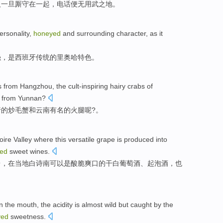
人一旦厮守
在一起
，
电话
便
无
用武之地。
ersonality
,
honeyed
and surrounding character, as it
强，是西班牙
传统
的里奥
哈
特色。
s
from
Hangzhou
,
the
cult-inspiring
hairy
crabs
of
from Yunnan
?
行的
炒
毛
蟹
和
云南
有名
的
火腿
呢?。
oire
Valley
where this
versatile grape
is
produced into
ed
sweet
wines
.
台
，
在
当地白诗南可以是酸
脆
爽口
的干白葡萄酒、起泡酒，
也
in the mouth, the
acidity
is almost wild
but
caught by
the
yed
sweetness
.