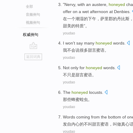
"
Nervy
,
with
an
austere
,
honeyed
cha
全部
offer
on
a
wet
afternoon
at Denbies
.
音频例句
在
一
个
潮湿
的
下午
，萨里
郡
的丹比斯
视频例句
甜美的
特质
”。
youdao
权威例句
I
won't
say
many
honeyed
words
.
我
不会
说
很多
甜言蜜语
。
go
返回词典
youdao
top
Not
only
for
honeyed
words
.
不
只是
甜言蜜语
。
youdao
The
honeyed
locusts
.
那些
蜂蜜蝗虫。
youdao
Words coming from the
bottom
of
on
发自
内心
的
不
叫
甜言蜜语
，叫做真心
youdao