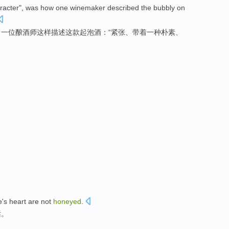
racter
", was how
one
winemaker
described
the
bubbly on
，
一
位
酿酒师这样
描述
这
款
起泡
酒：“
紧张
、
带着
一
种
朴素
、
e's
heart
are not
honeyed
.
话。