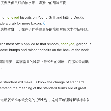
酸度
奔放
但
很
好的
被
水果
、
蜂蜜
中的甜味平衡
。
sing
honeyed
biscuits
on
Young Griff
and hitting
Duck
's
de a
grab
for more
bacon
.
里夫
蜂蜜
饼干
，在
鸭子
伸手
要
更多
的
培根时
用
大
木勺
招呼
他
。
rds
most
often
applied to that smooth,
honeyed
,
gorgeous
goose-bumps and raised thehairs on the back of the
neck
.
圆润甜美
、
富丽
堂皇的
嗓音
上
最
经常
的
词语
，
而
那些音调既
竖
。
ed
standard
will
make
us
know
the
change
of standard
erstand
the
meaning
of the standard terms are of great
知道
新版标准
条款
变化
的
“
所以然
”，
这
对
正确
理解
新版标准条