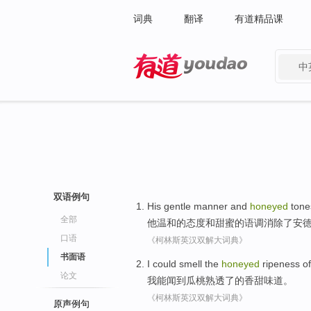
词典
翻译
有道精品课
中
有道 - 网易旗下搜索
双语例句
His
gentle
manner
and
honeyed
tone
全部
他
温和
的态度
和
甜蜜的
语调
消除
了
安
口语
《柯林斯英汉双解大词典》
书面语
I
could
smell
the
honeyed
ripeness
of
论文
我
能
闻到
瓜
桃
熟透
了的
香甜味道。
《柯林斯英汉双解大词典》
原声例句