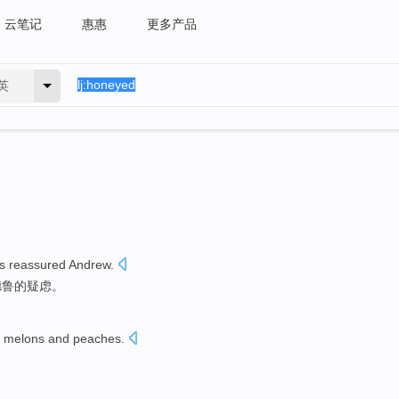
云笔记
惠惠
更多产品
英
s
reassured
Andrew
.
德鲁
的疑虑。
melons
and
peaches
.