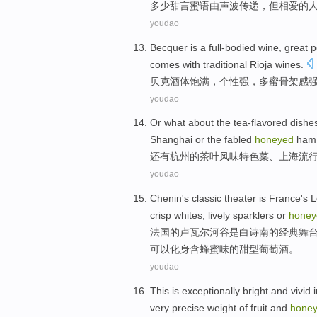
多少
甜言蜜语
由
声波
传递，
但
相爱
的
youdao
Becquer
is a
full-bodied
wine, great
p
comes with
traditional
Rioja
wines.
贝克
酒体
饱满，
个性
强，多
蜜
骨架感
youdao
Or what
about the tea-flavored dishe
Shanghai
or
the fabled
honeyed
ham
还有
杭州
的
茶叶风味
特色菜
、
上海
流
youdao
Chenin
's
classic
theater
is
France
's L
crisp
whites
,
lively sparklers
or
honey
法国
的
卢
瓦尔
河谷
是
白
诗
南的
经典
舞
可以化身含蜂蜜
味的甜
型葡萄酒。
youdao
This is exceptionally
bright
and
vivid 
very
precise weight of
fruit
and
hone