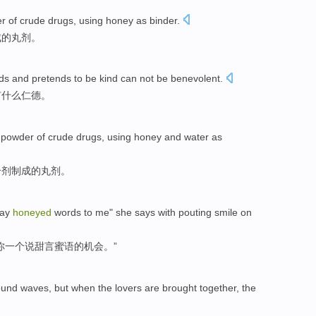
er
of
crude
drugs,
using
honey
as
binder
.
成
的
丸剂。
s and pretends to
be
kind
can not
be
benevolent
.
有
什么仁德。
powder
of
crude drugs
,
using
honey
and
water
as
合剂
制成
的
丸剂。
ay
honeyed
words to me"
she
says with pouting
smile
on
你
一个
说
甜言蜜语的
机会
。”
ound waves
,
but
when the
lovers
are brought
together
,
the