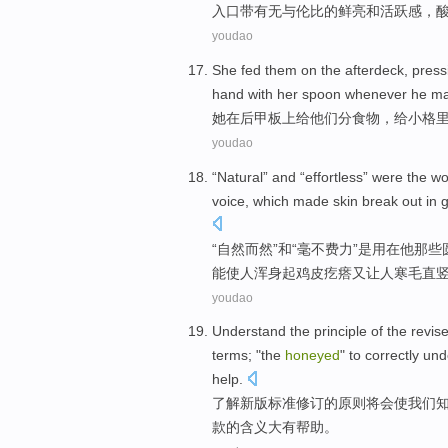
入口带有无与伦比
的鲜亮
和
活跃感，
youdao
She
fed
them
on
the afterdeck, pres
hand
with
her
spoon
whenever
he
ma
她
在后甲板
上
给
他们
分食物，给
小
格
youdao
“
Natural
”
and
“
effortless
”
were
the
wo
voice
,
which
made
skin
break out in 
“
自然而然
”
和
“
毫不费力
”
是
用在
他那些
能
使
人浑身起
鸡皮疙瘩
又让
人寒毛直
youdao
Understand
the
principle
of
the
revis
terms
; "the
honeyed
"
to
correctly
und
help
.
了解
新版
标准
修订
的
原则
将会
使
我们
款的
含义
大有
帮助
。