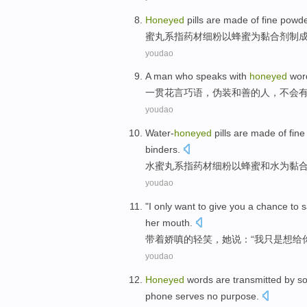
Honeyed
pills
are made
of
fine
powd
蜜
丸
系指
药材
细
粉
以
蜂蜜
为
黏合剂制
youdao
A
man
who speaks
with
honeyed
word
一贯
花言巧语，伪装和善的
人
，不会
youdao
Water-
honeyed
pills
are
made
of
fine
binders
.
水
蜜
丸
系指
药材
细
粉
以
蜂蜜
和
水
为
黏
youdao
"
I
only
want to
give
you
a
chance
to
s
her mouth.
带着
娇嗔的轻
笑，
她
说：“
我
只是
想
给
youdao
Honeyed
words are transmitted
by
s
phone
serves
no
purpose.