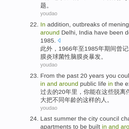
题
。
youdao
In
addition
,
outbreaks
of
mening
around
Delhi
,
India
have been
d
1985.
此外
，1966年至1985年期间
曾
记
膜炎
球菌性脑膜炎
暴发
。
youdao
From
the
past
20
years
you
cou
in
and
around
public
life
in
the
e
过去
的
20
年里
，
你
能
在
这些
脱离
大把
不同
年龄的这样的人。
youdao
Last
summer the
city
council
ch
apartments
to be
built
in
and
ar