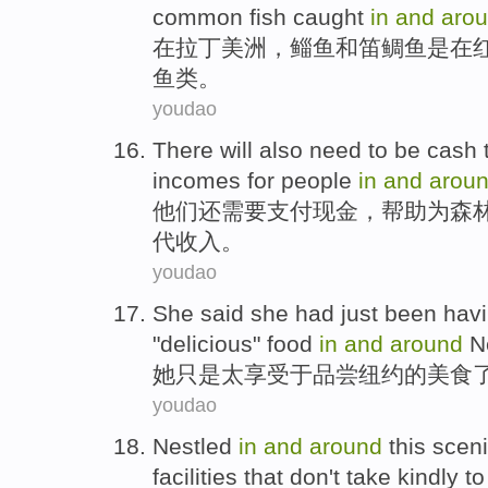
common
fish
caught
in
and
aro
在
拉丁
美洲，
鲻鱼
和
笛鲷鱼
是
在
鱼类
。
youdao
There
will also
need to
be cash
incomes
for
people
in
and
arou
他们
还
需要
支付
现金，
帮助
为
森
代
收入
。
youdao
She said she had
just
been hav
"
delicious
" food
in
and
around
N
她
只是
太
享受于
品尝
纽约
的
美食
youdao
Nestled
in
and
around
this
scen
facilities
that
don't
take
kindly to