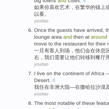
big towns
and
cities
.
如果
你
喜欢
艺术
，
在
繁华
的镇上
以看
。
youdao
Once
the guests
have arrived
,
t
lounge area
and
then
at
around
move
to
the restaurant
for their
一旦有
客人
到场
，
他们
会
在
休息
右，
我们
需要
让
他们
转移
到
餐厅
youdao
I
live
on
the continent
of Africa
Desert
.
我
住
在
非洲
大陆—
在
撒哈拉
沙漠
youdao
The most
notable
of
these
featu