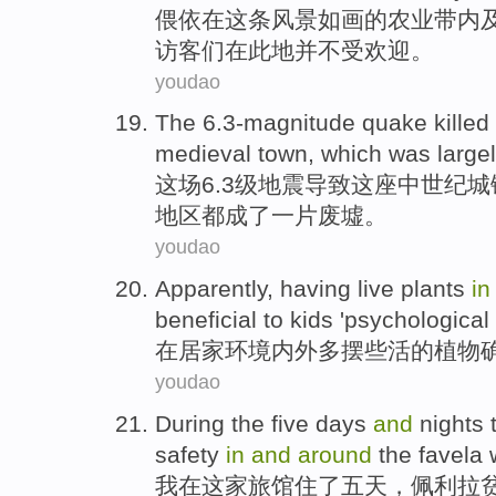
偎依
在
这
条
风景
如画的
农业
带
内
访客们
在此地
并不
受
欢迎
。
youdao
The 6.3
-magnitude
quake
killed
medieval
town
, which was
large
这场6.3
级
地震
导致这座
中世纪
城
地区都
成了一片废墟
。
youdao
Apparently,
having
live
plants
i
beneficial
to
kids '
psychological
在居家
环境内外多摆些
活
的
植物
youdao
During the
five
days
and
nights 
safety
in
and
around
the
favela
w
我
在这家旅馆
住
了
五
天
，佩利拉