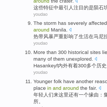
around
the
crater
.
这些
特征
中
最
引人注目
的
是
陨石
youdao
The storm
has
severely
affected
around
Manila
.
热带
风暴
严重
影响了
生活
在
马尼
youdao
More than 300
historical
sites
li
many of
them unexplored
.
Hasankeyf
内外有着300多个
历史
youdao
Younger
folk
have another
reas
place
in
and
around
the fair.
年轻
人们
来
这里
还有
一个
缘由
：
所。