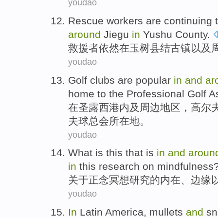
youdao
Rescue workers
are continuing
around
Jiegu
in
Yushu
County.
救援
者
依然
在玉树县结古镇
以及
youdao
Golf
clubs
are popular
in
and
ar
home to the
Professional
Golf
As
在
圣
露
西
港内
及
周边
地区，
高尔
夫球总会所在地。
youdao
What
is this that is
in
and
aroun
in
this
research on
mindfulness
关于正
念
冥想
研究
的内在、
边缘
youdao
In
Latin
America,
mullets
and
sn