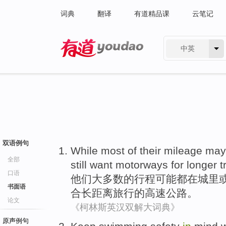
词典
翻译
有道精品课
云笔记
中英
有道 - 网易旗下搜索
双语例句
While
most
of
their
mileage
may
全部
still
want
motorways
for longer
t
口语
他们
大多数
的
行程
可能
都
在
城里
书面语
合长距离旅行的高速
公路
。
论文
《柯林斯英汉双解大词典》
原声例句