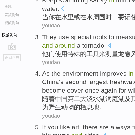
K
eep swimming safety
in
mind w
全部
water.
音频例句
当
你在水里或在水周围时，要记
视频例句
youdao
权威例句
T
hey use special tools to mea
and
around
a tornado.
他
们使用特殊的工具来测量龙卷
go
返回词典
top
youdao
A
s the environment improves
i
China's second largest freshwat
become cover once again for wild
随
着中国第二大淡水湖洞庭湖及
为野生动物的栖息地。
youdao
If
you
like
art
,
there are
always