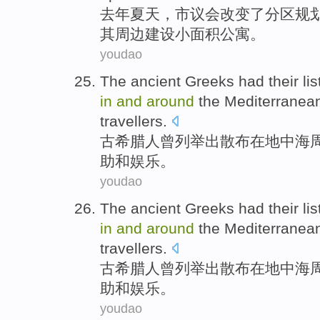
去年
夏天
，
市
议会
改变了
分区规
其
周边
建设
小
面积公寓
。
youdao
The ancient Greeks
had
their lis
in
and
around
the Mediterranea
travellers
.
古希腊
人
曾
列举
出散布
在
地中海
助
和
娱乐
。
youdao
The ancient Greeks
had
their lis
in
and
around
the Mediterranea
travellers
.
古希腊
人
曾
列举
出散布
在
地中海
助
和
娱乐
。
youdao