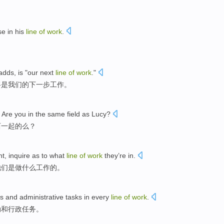
se
in
his
line
of
work
.
adds
,
is
"
our
next
line
of
work
."
将
是
我们
的
下一步
工作
。
? Are
you
in the same field as
Lucy
?
西一起
的么？
nt,
inquire
as
to what
line
of
work
they
’re in.
他们是
做
什么工作
的
。
es
and
administrative
tasks
in
every
line
of
work
.
动
和
行政
任务
。