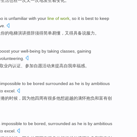
，
生活
也
在一次
又
一
次
地发生着变化。
ho
is
unfamiliar
with your
line
of
work
,
so
it is best to keep
ve
.
以
你的电梯演讲
措辞
须得
简单
易懂，又得具备
说服力
。
boost
your
well-being
by
taking
classes
,
gaining
volunteering
.
取
业内
认证
、
参加自愿活动来
提高
自我
幸福感
。
s impossible
to be
bored
surrounded
as
he
is by ambitious
to
excel
.
厌倦
的时候，
因为
他
四周有很多
他想超越的
满怀抱负
和
富有
创
's impossible
to be
bored
,
surrounded
as
he
is by ambitious
to
excel
.