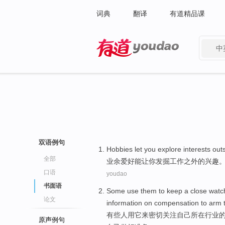
词典
翻译
有道精品课
中
有道 - 网易旗下搜索
双语例句
Hobbies
let
you
explore
interests
out
全部
业余爱好能
让
你
发掘
工作
之外
的
兴趣
口语
youdao
书面语
Some
use
them
to
keep a
close
watc
论文
information
on
compensation
to arm
有些人
用
它
来
密切
关注
自己
所在行业
原声例句