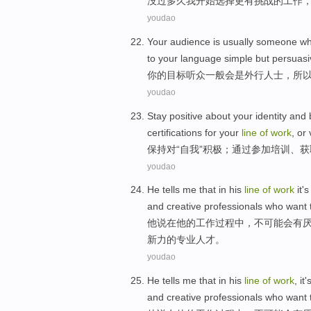
没
过
多久
我
开始
选择
更
有
挑战
的
工作
youdao
Your
audience
is usually
someone w
to your
language
simple
but
persuasi
你
的
目标
听众
一般
会
是
外行
人士，
所
youdao
Stay
positive
about
your identity
and
certifications
for your
line
of
work
, or
保持
对
“
自我
”
积极
；
通过
参加
培训
、
获
youdao
He
tells
me that
in
his
line
of
work
it'
and
creative
professionals
who
want 
他
说
在
他
的
工作
过程中，
不
可能
会
有
新力的
专业
人才。
youdao
He
tells
me that
in
his
line
of
work
,
it
and
creative
professionals
who
want 