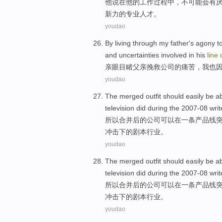
他
说
在
他
的
工作
过程中，
不
可能
会
有
新力的
专业
人才。
youdao
By living through my
father
's
agony
t
and
uncertainties
involved
in
his
line
亲眼
目睹
父亲
挽救
公司
的
痛苦
，
我
也
youdao
The merged
outfit
should easily
be a
television did
during
the 2007-08
writ
所以
合并
后
的
公司
可以
在
一
条产品线
冲击
下的
剧本
行业。
youdao
The merged
outfit
should easily
be a
television did
during
the 2007-08
writ
所以
合并
后
的
公司
可以
在
一
条产品线
冲击
下的
剧本
行业。
youdao