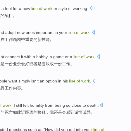
t a
feel
for a
new
line
of
work
or
style
of
working.
式
的
项目
。
nd
adopt
new
ones
important
in
your
line
of
work
.
所在
工作
领域
中
重要
的
新
技能。
ht
connect
it with
a
hobby
, a
game
or
a
line
of
work
.
成是
一
份
业余
爱好
或者是
游戏
或
一份工作。
ople
want
simply
isn't
an option in
his
line
of
work
.
他
得
工作
内容。
f
work
,
I
still
felt
humility
from being
so
close
to
death
.
次与
死亡
如此
近
距离
的
接触，
我
还是
会感到
诚惶诚恐
。
nded
questions
such as
"
How did
you
get into
your
line
of