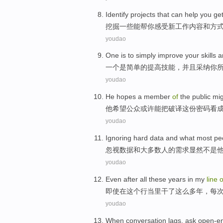
Identify
projects
that
can
help
you
ge
挖掘
一些
能
帮
你
感受
新
工作内容
和
方
youdao
One
is
to
simply
improve
your
skills
a
一个
是
简单
的
提高
技能
，
并且
采纳
你
youdao
He
hopes
a
member
of
the
public
mig
他
希望
公众
或许能
把
破译这份
密码看
youdao
Ignoring hard
data
and
what most
pe
忽视
数据
和
大多数
人
的
需求
显然
不是
youdao
Even after
all
these years
in my
line
o
即使
在这个行当里干了这么
多年
，每
youdao
When
conversation
lags
,
ask
open-e