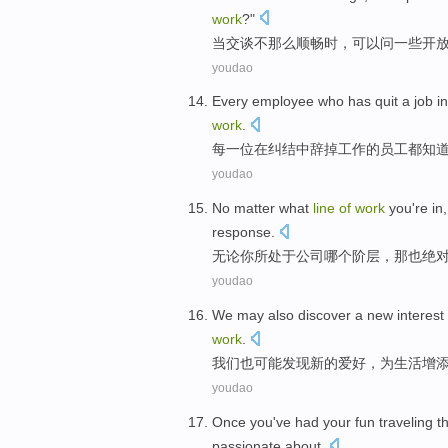
work
?"
当
交谈
不那么顺畅
时，
可以问
一些开
youdao
Every
employee who
has
quit
a
job
in
work
.
每一
位
在
纠结
中
辞掉
工作
的
员工
都知
youdao
No matter
what
line
of
work
you
're in
response.
无论
你
所
处于
公司哪个阶层，
那
也绝
youdao
We
may
also
discover
a
new
interest
work
.
我们
也
可能
发现
新的
爱好
，为
生活
增
youdao
Once
you
've had
your
fun
traveling
t
passionate
about
.