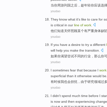
当
你
周游
列国
之后，
趁
年轻
你
应该选
youdao
They
know
what
it's
like
to
care
for
s
is
critical
in
our
line
of
work
.
他们
知道
关怀
照顾
某个
有
严重
身体
缺
youdao
If
you
have a
desire
to try
a
different
will
help
you
make
the
transition
.
如果
你
渴望
尝试
不同
的
行业
，
那么
你
youdao
I
sometimes
fear
that
because
I
work
superficial than it
otherwise
would
be
有时候我
也会
担忧
，
由于
研究
领域过
youdao
I
didn't
spend
much time before
I
star
is
now
and then
experiencing
change