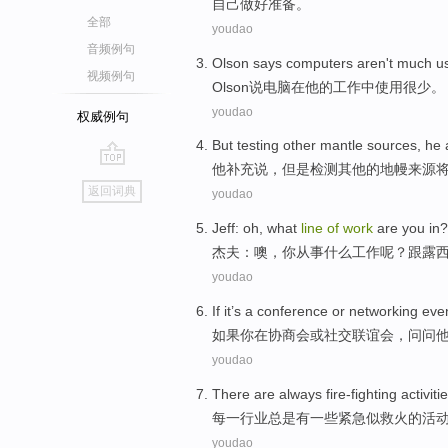
自己
做好准备。
全部
youdao
音频例句
Olson
says
computers
aren't much
u
视频例句
Olson
说
电脑
在
他
的
工作
中
使用
很少。
youdao
权威例句
But
testing
other
mantle
sources
,
he
他
补充
说，
但是
检测
其他
的
地幔
来源
go
返回词典
youdao
top
Jeff
:
oh
,
what
line
of
work
are you in
杰夫
：
噢
，
你
从事
什么
工作
呢？跟
露
youdao
If
it’s a
conference
or
networking
eve
如果
你在
协商会
或
社交
联谊会，
问问
youdao
There
are
always
fire-fighting
activiti
每一
行业
总是
有
一些紧急似救火
的
活
youdao