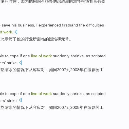
厌倦
的时候，
因为
他
周围有很多
他想超越的
满怀抱负
和
富有
创
o
save
his
business
,
I
experienced firsthand
the
difficulties
of
work
.
因此亲历了
他
的行业
所面临
的
困难
和
无常
。
ble
to cope
if
one
line
of
work
suddenly
shrinks
,
as
scripted
ers
'
strike
.
突然
缩水
的情况下从容
应对
，
如同
2007到2008年
在
编剧
罢工
ble
to cope
if
one
line
of
work
suddenly
shrinks
,
as
scripted
ers
'
strike
.
突然
缩水
的情况下从容
应对
，
如同
2007到2008年
在
编剧
罢工