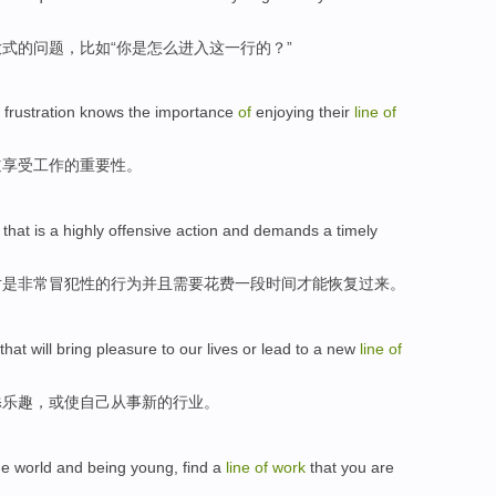
放式
的
问题
，
比如
“
你
是
怎么
进入
这
一行
的？”
frustration
knows
the
importance
of
enjoying
their
line
of
道
享受
工作
的
重要性
。
,
that
is
a
highly
offensive
action
and
demands
a
timely
对
是
非常
冒犯
性
的
行为
并且
需要花费
一段
时间才能恢复过来。
that
will bring pleasure
to
our lives
or
lead to
a
new
line
of
添
乐趣，
或
使
自己从事新的
行业
。
he
world
and
being young
, find
a
line
of
work
that
you
are