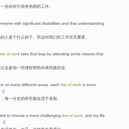
择
一份
你对它很
有
热情
的
工作
。
omeone
with
significant
disabilities
and
that
understanding
陷
的
人是个
什么
样子
。
而
这
对
我们
的工作
至关重要
。
line
of
work
take that leap by
attending
some
classes
that
可以
去参加
一些
课程
帮助
你
来
转换职业
。
in so many different
areas
,
each
line
of
work
is more
.
多
，
每一
分支
的
研究
都会
流于
表面。
ted to
choose
a more
challenging
line
of
work
, and my
life
.