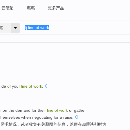
云笔记
惠惠
更多产品
英
side
of
your
line
of
work
.
。
h on
the
demand
for
their
line
of
work
or
gather
themselves
when
negotiating
for a
raise
.
的
需求情况
，
或者
收集有关
薪酬
的
信息
，以便在
加薪
谈判
时
为