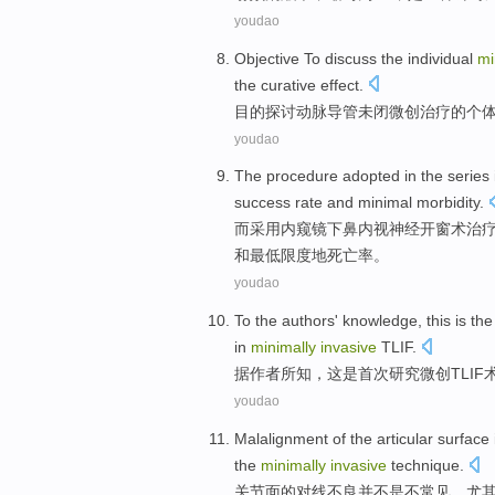
youdao
Objective
To discuss
the
individual
mi
the
curative
effect
.
目的
探讨
动脉
导管
未闭
微创
治疗
的
个
youdao
The procedure
adopted
in the
series
success rate
and
minimal
morbidity
.
而
采用
内窥镜下鼻内视神经
开窗术治
和
最低限度地死亡率。
youdao
To the authors
'
knowledge
,
this
is
the 
in
minimally
invasive
TLIF
.
据
作者
所知
，
这
是
首次
研究
微创
TLIF
youdao
Malalignment
of the articular
surface
the
minimally
invasive
technique
.
关节
面的
对线不良并
不是
不常见
，
尤