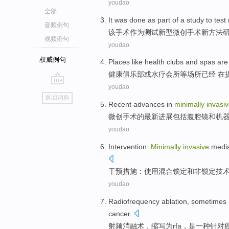
youdao
全部
It
was done
as
part of
a
study
to
test
音频例句
该
手术
作为
测试
新型
微创手术
新
方法
视频例句
youdao
权威例句
Places like
health
clubs
and spas
are
健康
俱乐部
或
水疗会所等场所
已经
在
youdao
go
返回词典
top
Recent
advances
in
minimally
invasi
微创
手术
的
最新
进展
包括
腹腔镜
和
机
youdao
Intervention
:
Minimally
invasive
media
干预措施
：
使用
混合
锁定
和
非
锁定
技
youdao
Radiofrequency
ablation
,
sometimes 
cancer
.
射频
消融术
，
缩写
为
rfa
，
是
一种
针对