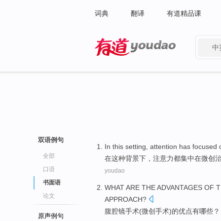
词典
翻译
有道精品课
中
有道 - 网易旗下搜索
双语例句
In
this
setting
,
attention
has
focused
全部
在
这种
背景下
，
注意力
都
集中
在
微创
口语
youdao
书面语
WHAT ARE
THE
ADVANTAGES
OF
T
论文
APPROACH?
腹腔镜手术
(
微创
手术)
的
优点
有
哪些
？
原声例句