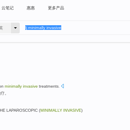
云笔记
惠惠
更多产品
英
on
minimally
invasive
treatments
.
治疗
。
HE
LAPAROSCOPIC
(
MINIMALLY
INVASIVE
)