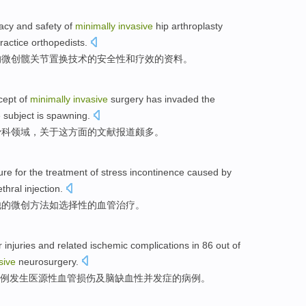
cacy
and
safety
of
minimally
invasive
hip
arthroplasty
ractice orthopedists
.
的
微创
髋关节
置换
技术
的
安全性
和
疗效
的
资料
。
cept
of
minimally
invasive
surgery
has invaded the
 subject
is spawning
.
骨科
领域
，
关于
这
方面的
文献
报道
颇
多。
ure
for
the
treatment
of
stress
incontinence
caused by
thral injection.
他
的
微创
方法如选择性的血管治疗。
r
injuries
and
related ischemic
complications
in
86 out
of
sive
neurosurgery
.
6例
发生医源性
血管
损伤
及
脑
缺血性
并发症
的
病例。