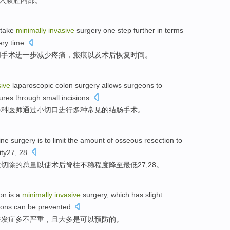
入
腹腔
内部
。
take
minimally
invasive
surgery
one step further
in terms
ery
time
.
创
手术
进一步
减少
疼痛
，
瘢痕
以及
术后恢复时间。
sive
laparoscopic colon
surgery
allows
surgeons
to
ures
through
small
incisions
.
外科医师
通过
小
切口
进行
多种
常见
的
结肠
手术
。
ine
surgery
is
to
limit
the
amount
of osseous
resection
to
ity27, 28.
质
切除
的
总量
以
使
术后
脊柱
不稳程度降至
最低
27,28。
on
is
a
minimally
invasive
surgery, which has slight
ions
can be
prevented
.
并发症
多不严重，
且
大多
是
可以
预防
的。