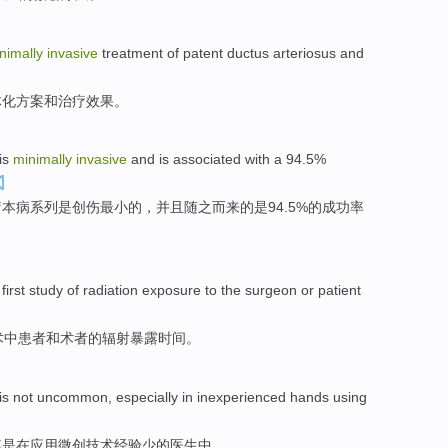
nimally
invasive
treatment
of
patent ductus arteriosus
and
体化
方案
和
治疗
效果
。
is
minimally
invasive
and
is associated with a 94.5%
疗本病
系列
是
创伤
最小
的，
并且
随之而来的是94.5%的
成功率
first
study
of
radiation
exposure to
the surgeon
or
patient
术
中
患者
和术者
的
辐射
暴露
时间。
is
not
uncommon
,
especially
in
inexperienced
hands
using
其是
在
应用
微创技术
经验
少的
医生
中。