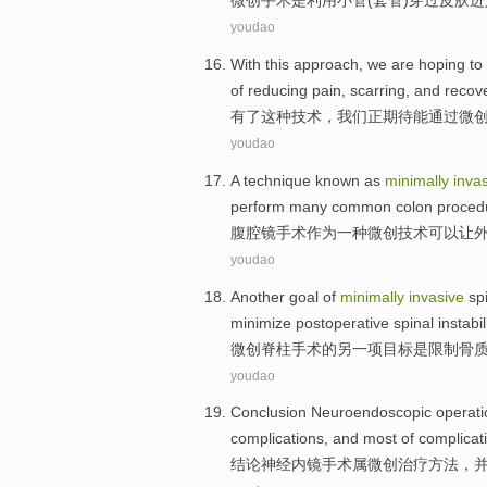
微创
手术
是
利用
小
管
(套管)
穿过
皮肤
进
youdao
With
this
approach
,
we
are
hoping
to
of
reducing
pain
,
scarring
,
and
recov
有了
这种
技术
，
我们
正
期待
能
通过
微
youdao
A
technique
known
as
minimally
inva
perform
many
common
colon
proced
腹腔镜
手术
作为
一种
微创技术
可以让
youdao
Another
goal
of
minimally
invasive
sp
minimize
postoperative
spinal
instabil
微创
脊柱
手术
的
另一项
目标
是
限制
骨
youdao
Conclusion
Neuroendoscopic
operati
complications
,
and
most of
complicat
结论
神经
内镜
手术
属
微创治疗
方法，