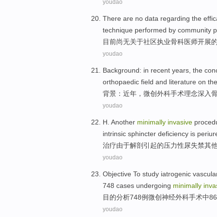
youdao
There
are no
data
regarding
the
effi
technique
performed by
community
p
目前尚无
关于
社区
执业
骨科医师开展
youdao
Background
:
in recent years
,
the
con
orthopaedic
field
and
literature
on
the
背景
：
近年
，
微创
外科手术
理念
深入
youdao
H.
Another
minimally
invasive
proced
intrinsic sphincter deficiency is periure
治疗
由于
解剖
引起
的
压力
性尿失禁
其
youdao
Objective To
study
iatrogenic
vascula
748
cases
undergoing
minimally
inva
目的
分析
748
例
微创
神经
外科
手术
中
8
youdao