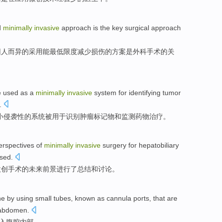
d
minimally
invasive
approach
is
the
key
surgical
approach
因人而异
的采用能
最低
限度减少损伤的
方案
是
外科
手术的
关
e
used as
a
minimally
invasive
system
for
identifying
tumor
.
小
侵袭性的
系统
被用于
识别
肿瘤
标记物
和
监测
药物治疗。
erspectives
of
minimally
invasive
surgery
for
hepatobiliary
sed.
微创
手术
的
未来
前景
进行
了总结和讨论。
ne
by using
small
tubes
, known as cannula ports, that are
 abdomen
.