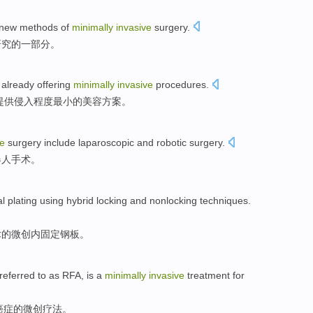
new
methods
of
minimally
invasive
surgery
.
研究
的
一部分。
 already
offering
minimally
invasive
procedures.
提供
侵入程度最小的美容方案。
ve
surgery
include
laparoscopic
and
robotic
surgery.
器人
手术。
l
plating
using
hybrid
locking
and
nonlocking
techniques
.
术
的
微创
内固定
钢板
。
referred
to as
RFA
,
is
a
minimally
invasive
treatment
for
癌症
的
微创
疗法
。