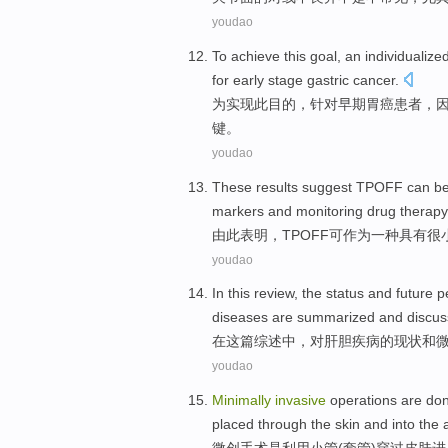
youdao
To
achieve
this
goal
, an
individualize
for
early stage
gastric cancer
.
为
实现
此
目的
，
针对
早期
胃癌
患者，
键
。
youdao
These
results suggest
TPOFF
can b
markers
and
monitoring
drug
therapy
由此
表明
，TPOFF
可
作为
一种
具有很
youdao
In
this
review
,
the
status
and
future
p
diseases
are summarized
and
discus
在
这
篇综述
中，
对
肝胆
疾病
的
现状
和
youdao
Minimally
invasive
operations
are
do
placed
through the
skin
and into
the