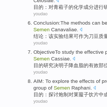
Celosiae
.
目的
：
对
青葙
子的
化学
成分
进行
youdao
Conclusion
:
The
methods
can b
Semen
Canavaliae
.
结论
：
该
实验结果
可
作为
刀豆
质
youdao
ObjectiveTo
study
the
effective
Semen
Cassiae
.
目的
研究
决明子
降血脂
的
有效
部
youdao
AIM
:
To explore
the
effects
of
pr
group of
Semen
Raphani
.
目的
：
探讨
炮制
对
莱菔子饮片中
youdao