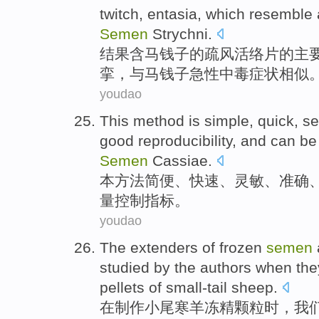
twitch
,
entasia
, which
resemble
Semen
Strychni
.
结果含马
钱子
的
疏风活络片的主
挛
，与马
钱子
急性
中毒
症状
相似
youdao
This
method
is simple
,
quick
,
se
good reproducibility
, and
can be
Semen
Cassiae
.
本
方法
简便
、
快速
、
灵敏
、
准确
量
控制
指标。
youdao
The
extenders of
frozen
semen
studied
by the authors
when
the
pellets
of small-tail
sheep
.
在
制作小
尾
寒羊
冻
精
颗粒
时
，我