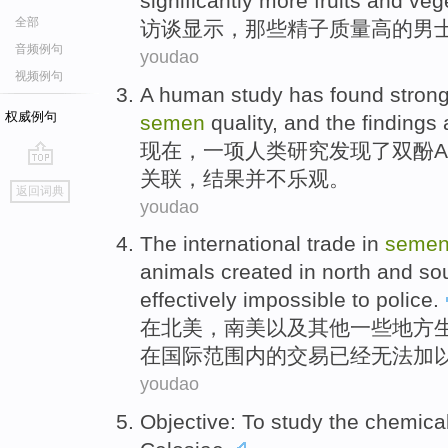
significantly
more
fruits
and
veg
全部
访谈
显示
，
那些
精子
质量高
的男
音频例句
youdao
视频例句
A
human
study
has
found
strong
权威例句
semen
quality
, and
the findings
现在，
一项
人类
研究
发现了
双
酚
A
关联，
结果
并不
乐观
。
go
返回词典
top
youdao
The
international
trade
in
seme
animals
created
in
north
and
so
effectively
impossible to
police
.
在
北美
，
南美
以及
其他一些地方
在
国际
范围内的
交易
已经
无法
加
youdao
Objective
:
To
study
the
chemica