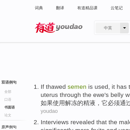
词典
翻译
有道精品课
云笔记
中英
有道 - 网易旗下搜索
双语例句
If
thawed
semen
is used,
it
has 
全部
uterus
through the
ewe
's
belly wa
口语
如果
使用解冻
的精液，
它
必须
通
书面语
youdao
论文
Interviews
revealed
that
the
mal
原声例句