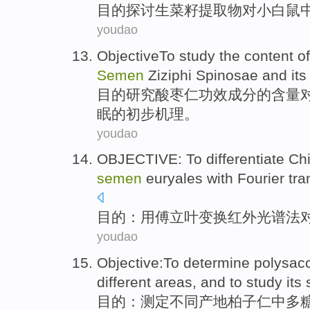
目的
探讨
生
菜籽
提取物
对
小白鼠
youdao
ObjectiveTo
study
the
content
of
Semen
Ziziphi Spinosae
and
it
目的
研究
酸枣
仁功效
成分
的
含量
眠的初步机理。
youdao
OBJECTIVE
: To
differentiate
Chi
semen
euryales with
Fourier
tra
目的
：
用
傅立叶
变换
红外
光谱
法
youdao
Objective
:To
determine
polysac
different
areas,
and
to
study
its
目的
：
测定
不同
产地
柏子仁
中
多