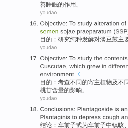
善
睡眠
的
作用
。
youdao
Objective
: To
study
alteration
of
semen
sojae praeparatum (
SSP
目的
：
研究
纯种
发酵
对淡豆鼓
主
youdao
Objective
: To study
the
contents
Cuscutae, which grew in
differe
environment
.
目的
：考查
不同
的
寄主
植物
及
不
桃苷
含量
的
影响。
youdao
Conclusions
:
Plantagoside
is a
Plantaginis to depress
cough
a
结论
：
车前子
甙为车前子中镇
咳