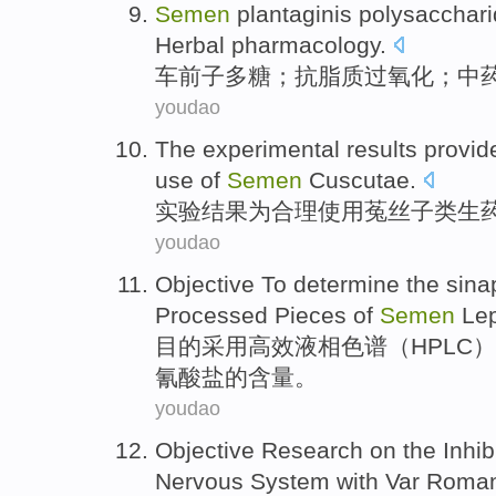
Semen
plantaginis
polysacchar
Herbal
pharmacology
.
车前子
多糖
；抗脂质
过氧化
；
中
youdao
The experimental
results
provid
use
of
Semen
Cuscutae
.
实验
结果
为
合理
使用
菟丝子
类生
youdao
Objective To
determine
the
sina
Processed
Pieces
of
Semen
Lep
目的
采用
高效液相色谱（HPLC
氰酸
盐
的
含量。
youdao
Objective
Research on
the
Inhib
Nervous
System
with
Var Roma