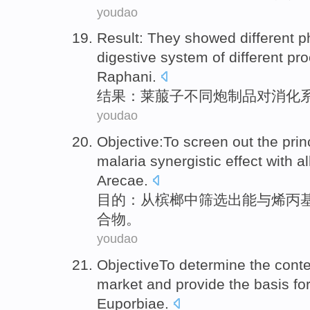
youdao
Result
: They
showed
different
p
digestive
system
of different
pr
Raphani
.
结果
：
莱菔
子
不同
炮
制品
对
消化
youdao
Objective
:To
screen
out the pri
malaria
synergistic
effect
with
al
Arecae
.
目的
：
从
槟榔
中筛选出
能
与
烯丙
合物。
youdao
ObjectiveTo
determine
the
conte
market
and
provide
the
basis
fo
Euporbiae.