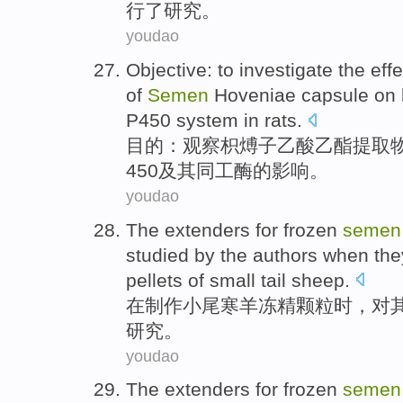
行
了研究
。
youdao
Objective
:
to investigate
the
eff
of
Semen
Hoveniae
capsule
on
P450 system
in rats
.
目的
：
观察
枳煿子
乙酸
乙酯
提取
450及其同工
酶的
影响
。
youdao
The
extenders for
frozen
semen
studied
by the authors
when
th
pellets
of
small
tail
sheep
.
在
制作
小
尾
寒羊
冻
精
颗粒
时
，对
研究
。
youdao
The
extenders for
frozen
semen