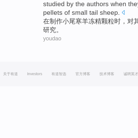
studied
by the authors
when
th
pellets
of
small
tail
sheep
.
在
制作
小
尾
寒羊
冻
精
颗粒
时
，对
研究
。
youdao
关于有道
Investors
有道智选
官方博客
技术博客
诚聘英