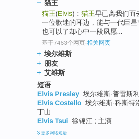
猫王
top
猫王
(
Elvis
)：
猫王
早已离我们而
一位歌迷的耳边，能与一代巨星
也可以了却心中一段夙愿...
基于7463个网页
-
相关网页
埃尔维斯
朋友
艾维斯
短语
Elvis Presley
埃尔维斯·普雷斯利 ;
Elvis Costello
埃尔维斯·科斯特洛 
丁山
Elvis Tsui
徐锦江 ; 主演
更多
网络短语