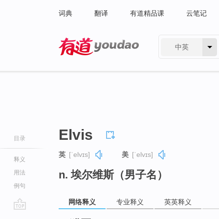
词典
翻译
有道精品课
云笔记
中英
有道 - 网易旗下搜索
Elvis
目录
英
[ˈelvɪs]
美
[ˈelvɪs]
释义
n. 埃尔维斯（男子名）
用法
例句
网络释义
专业释义
英英释义
go