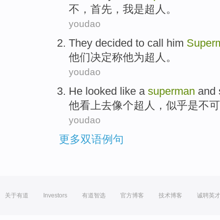
不
，
首先
，
我
是
超人
。
youdao
They
decided to
call
him
Super
他们
决定
称
他
为
超人
。
youdao
He
looked
like
a
superman
and
他
看上去
像
个
超人
，
似乎
是不可
youdao
更多双语例句
关于有道
Investors
有道智选
官方博客
技术博客
诚聘英