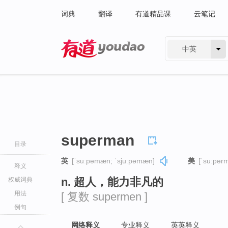
词典
翻译
有道精品课
云笔记
中英
有道 - 网易旗下搜索
superman
目录
英
[ˈsuːpəmæn; ˈsjuːpəmæn]
美
[ˈsuːpər
释义
n. 超人，能力非凡的
权威词典
用法
[ 复数 supermen ]
例句
网络释义
专业释义
英英释义