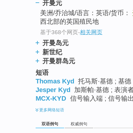
开曼元
美洲/乔治城/语言：英语/货币：
西北部的英国殖民地
基于368个网页
-
相关网页
开曼岛元
新世纪
开曼群岛元
短语
Thomas Kyd
托马斯·基德 ; 基德
Jesper Kyd
加斯帕·基德 ; 表演
MCX-KYD
信号输入端 ; 信号输出
更多
网络短语
双语例句
权威例句