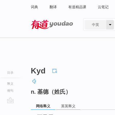
词典
翻译
有道精品课
云笔记
中英
有道 - 网易旗下搜索
Kyd
目录
释义
n. 基德（姓氏）
例句
网络释义
英英释义
go
top