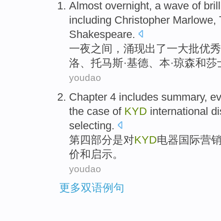
Almost overnight
,
a
wave
of
bril
including
Christopher
Marlowe
,
Shakespeare
.
一夜
之间，
涌现出
了一
大批
优秀
洛
、托马斯·
基德
、本·
琼森
和
莎
youdao
Chapter 4
includes
summary
,
ev
the case
of
KYD
international
di
selecting
.
第四
部分是对
KYD
电器
国际
营
价
和
启示
。
youdao
更多双语例句