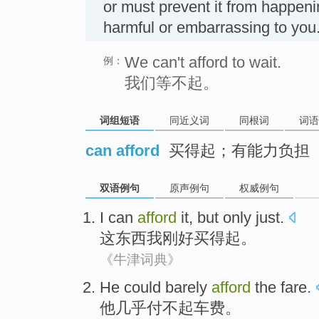
or must prevent it from happen
harmful or embarrassing to 
We can't afford to wait.
例：
我们等不起。
词组短语
同近义词
同根词
词语
can afford
买得起；有能力负担
双语例句
原声例句
权威例句
I
can
afford
it
,
but only just
.
这东西
我
刚好
买得起
。
《牛津词典》
He
could
barely
afford
the fare
.
他
几乎
付不起
车费
。