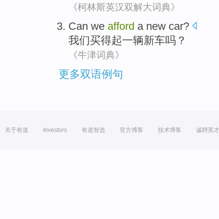
《柯林斯英汉双解大词典》
Can
we
afford
a
new car
?
我们
买得起
一
辆
新车
吗？
《牛津词典》
更多双语例句
关于有道
Investors
有道智选
官方博客
技术博客
诚聘英