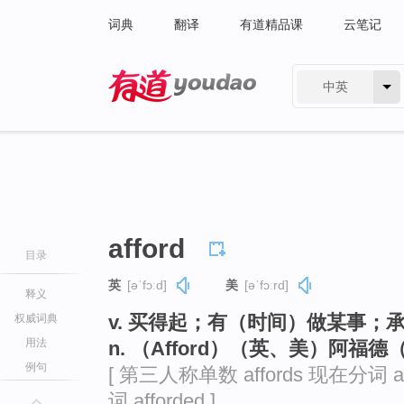
词典
翻译
有道精品课
云笔记
中英
有道 - 网易旗下搜索
afford
目录
英
[əˈfɔːd]
美
[əˈfɔːrd]
释义
v. 买得起；有（时间）做某事；
权威词典
用法
n. （Afford）（英、美）阿福
例句
[ 第三人称单数 affords 现在分词 aff
词 afforded ]