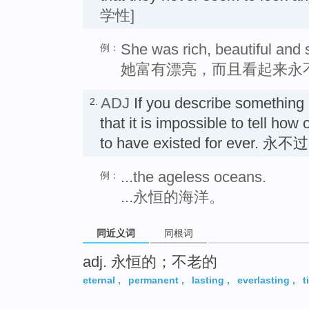
学性]
She was rich, beautiful and
例：
她富有漂亮，而且看起来永
ADJ
If you describe something
2.
that it is impossible to tell how o
to have existed for ever.
...the ageless oceans.
例：
...永恒的海洋。
同近义词
同根词
adj. 永恒的；不老的
eternal
,
permanent
,
lasting
,
everlasting
,
t