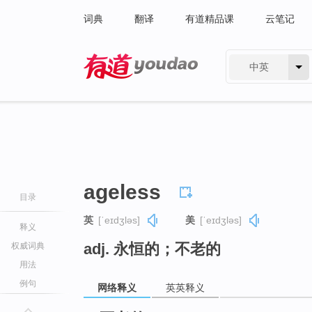
词典
翻译
有道精品课
云笔记
中英
有道 - 网易旗下搜索
ageless
目录
英
[ˈeɪdʒləs]
美
[ˈeɪdʒləs]
释义
adj. 永恒的；不老的
权威词典
用法
例句
网络释义
英英释义