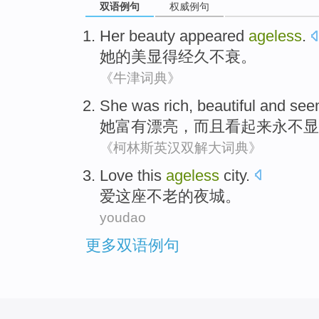
双语例句
权威例句
Her
beauty
appeared
ageless
.
她
的
美
显得
经久不衰
。
《牛津词典》
She
was rich
,
beautiful
and
see
她
富有
漂亮
，
而且
看起来
永不显
《柯林斯英汉双解大词典》
Love
this
ageless
city
.
爱
这座
不老的夜城。
youdao
更多双语例句