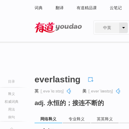
词典
翻译
有道精品课
云笔记
中英
有道 - 网易旗下搜索
everlasting
目录
英
[ˌevəˈlɑːstɪŋ]
美
[ˌevərˈlæstɪŋ]
释义
adj. 永恒的；接连不断的
权威词典
用法
例句
网络释义
专业释义
英英释义