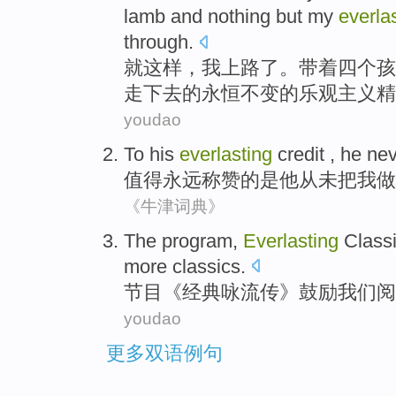
lamb
and
nothing but
my
everla
through.
就
这样，
我
上路了
。
带着
四个
孩
走下去的永恒不变
的
乐观主义精
youdao
To
his
everlasting
credit
,
he
nev
值得永远
称赞
的是
他
从未
把
我
做
《牛津词典》
T
he program,
Everlasting
Classi
more classics.
节
目《经典咏流传》鼓励我们阅
youdao
更多双语例句