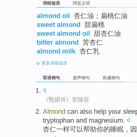
词组短语
同近义词
almond oil
杏仁油；扁桃仁油
sweet almond
甜扁桃
sweet almond oil
甜杏仁油
bitter almond
苦杏仁
almond milk
杏仁乳
更多
词组短语
双语例句
原声例句
权威例句
《甄嬛传》安陵容
Almond
can also
help
your
slee
tryptophan
and
magnesium
.
杏仁一样
可以
帮助
你
的
睡眠
，
因