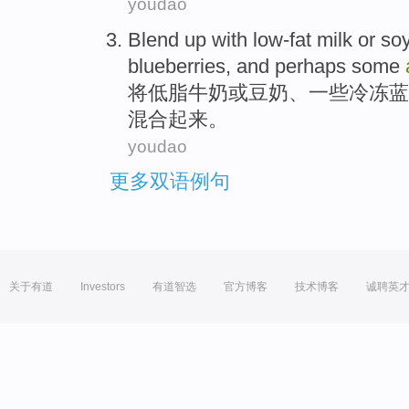
youdao
Blend
up
with low-fat
milk
or
so
blueberries
, and perhaps
some
将
低
脂
牛奶
或
豆奶
、
一些
冷冻
蓝
混合
起来。
youdao
更多双语例句
关于有道
Investors
有道智选
官方博客
技术博客
诚聘英