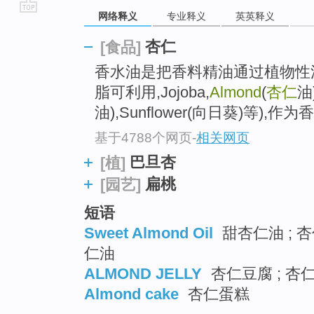
网络释义
专业释义
英英释义
go
top
杏仁
[食品]
香水油是把香料精油通过植物性
脂可利用,Jojoba,
Almond
(
杏仁
油
油),Sunflower(向日葵)等)
基于4788个网页
-
相关网页
巴旦杏
[植]
扁桃
[园艺]
短语
Sweet Almond Oil
甜杏仁油 ; 杏
仁油
ALMOND JELLY
杏仁豆腐 ; 杏
Almond cake
杏仁蛋糕