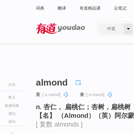
词典
翻译
有道精品课
云笔记
中英
有道 - 网易旗下搜索
almond
目录
英
[ˈɑːmənd]
美
[ˈɑːmənd]
释义
n. 杏仁， 扁桃仁；杏树，扁桃树
权威词典
用法
【名】 （Almond）（英）阿
例句
[ 复数 almonds ]