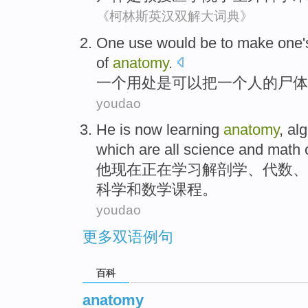
《柯林斯英汉双解大词典》
One
use
would
be
to make
one
'
of
anatomy
.
一
个
用处
是可以
把
一个人
的
尸体
youdao
He
is now
learning
anatomy
,
al
which
are all
science
and
math
他
现在
正在
学习
解剖学
、
代数
、
科学
和
数学
课程。
youdao
更多双语例句
百科
anatomy