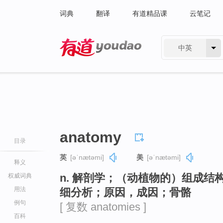
词典
翻译
有道精品课
云笔记
中英
有道 - 网易旗下搜索
anatomy
目录
英
[əˈnætəmi]
美
[əˈnætəmi]
释义
n. 解剖学；（动植物的）组成
权威词典
用法
细分析；原因，成因；骨骼
例句
[ 复数 anatomies ]
百科