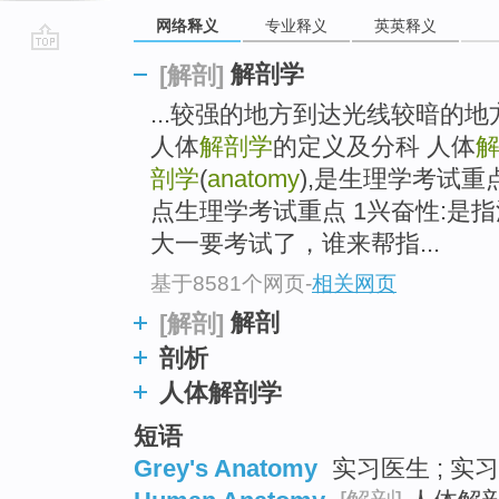
网络释义
专业释义
英英释义
go
解剖学
[解剖]
top
...较强的地方到达光线较暗的地
人体
解剖学
的定义及分科 人体
剖学
(
anatomy
),是生理学考试
点生理学考试重点 1兴奋性:是
大一要考试了，谁来帮指...
基于8581个网页
-
相关网页
解剖
[解剖]
剖析
人体解剖学
短语
Grey's Anatomy
实习医生 ; 实