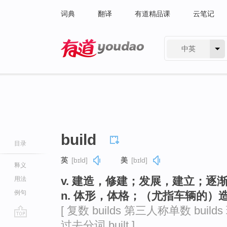
词典
翻译
有道精品课
云笔记
中英
有道 - 网易旗下搜索
build
目录
英
[bɪld]
美
[bɪld]
释义
v. 建造，修建；发展，建立；逐
用法
例句
n. 体形，体格；（尤指车辆的）
[ 复数 builds 第三人称单数 builds 
过去分词 built ]
go