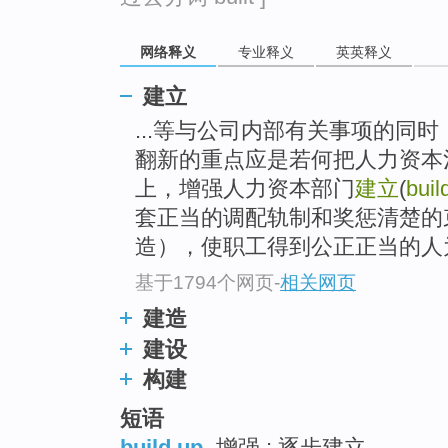
top
网络释义
专业释义
英英释义
建立
...等与公司内部有关事项的同
翻新的重点应是若何把人力资本
上，增强人力资本部门
建立
(
buil
套正当的调配轨制和奖惩清楚的
造），使职工得到公正正当的人为
基于1794个网页
-
相关网页
建造
建设
构建
短语
build up
增强 ; 逐步建立