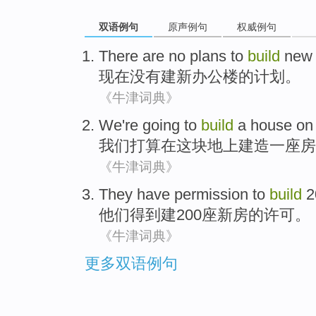
双语例句
原声例句
权威例句
There are
no
plans to
build
new
现在
没有
建新
办公楼
的计划。
《牛津词典》
We
're going to
build
a
house
on
我们
打算
在
这块
地上建造
一
座房
《牛津词典》
They
have permission
to
build
2
他们
得到
建
200座新房的许可。
《牛津词典》
更多双语例句