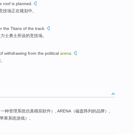
e
roof
is
planned
.
竞技场
正在
规划中
。
or
the
Titans
of
the
track.
大力士勇士所设
的
竞技场
。
of
withdrawing from
the
political
arena
.
图
。
A（一种管理系统仿真模拟软件）, ARENA（磁盘阵列的品牌）,
一款苹果系统游戏）。