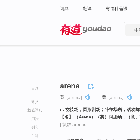
词典
翻译
有道精品课
中
有道 - 网易旗下搜索
arena
目录
英
[əˈriːnə]
美
[əˈriːnə]
释义
n. 竞技场，圆形剧场；斗争场所，活动
权威词典
【名】 （Arena）（英）阿里纳，（
用法
[ 复数 arenas ]
例句
百科