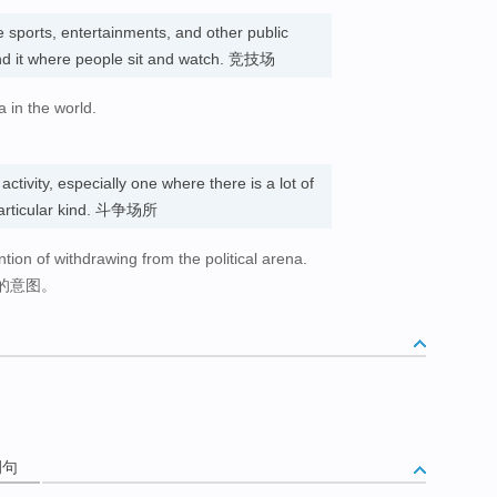
 sports, entertainments, and other public
und it where people sit and watch. 竞技场
a in the world.
。
 activity, especially one where there is a lot of
articular kind. 斗争场所
tion of withdrawing from the political arena.
的意图。
例句