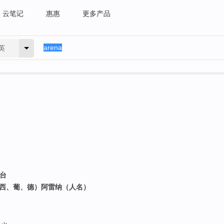
云笔记
惠惠
更多产品
英
舞台
意、西、葡、德）阿雷纳（人名）