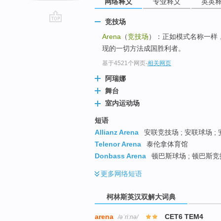
网络释义
专业释义
英英
竞技场
go
Arena
（
竞技场
）：正如模式名称一样
top
现的一切方法成国胜利者。
基于4521个网页
-
相关网页
阿瑞娜
舞台
室内运动场
短语
Allianz Arena
安联竞技场 ; 安联球场 ;
Telenor Arena
泰伦拿体育馆
Donbass Arena
顿巴斯球场 ; 顿巴斯竞
更多
网络短语
柯林斯英汉双解大词典
arena
CET6 TEM4
/əˈriːnə/