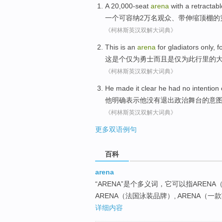
A
20,000-
seat
arena
with
a retractabl
一个
可
容纳
2万名观众、带
伸缩
顶棚
的
《柯林斯英汉双解大词典》
This
is an
arena
for
gladiators only
, f
这
是个
仅
为
勇士而且是
仅
为此
行里
的
《柯林斯英汉双解大词典》
He
made it clear
he
had no
intention
他
明确
表示他
没有
退出
政治
舞台
的
意
《柯林斯英汉双解大词典》
更多双语例句
百科
arena
“ARENA”是个多义词，它可以指AREN
ARENA（法国泳装品牌）, ARENA（
详细内容