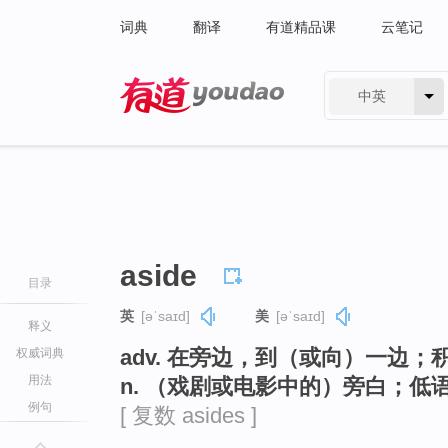
词典
翻译
有道精品课
云笔记
中英
有道 - 网易旗下搜索
aside
目录
英
[əˈsaɪd]
美
[əˈsaɪd]
释义
adv. 在旁边，到（或向）一边
权威词典
用法
n. （戏剧或电影中的）旁白；
例句
[ 复数 asides ]