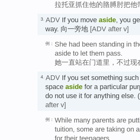
拉托亚抓住他的胳膊肘把他
ADV
If you move
aside
, you g
3.
way. 向一旁地
[ADV after v]
She had been standing in t
例：
aside to let them pass.
她一直站在门道里，不过现
ADV
If you set something such
4.
space
aside
for a particular pu
do not use it for anything e
after v]
While many parents are putt
例：
tuition, some are taking on 
for their teenagers.