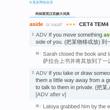
更多
网络短语
柯林斯英汉双解大词典
aside
CET4 TEM4
/əˈsaɪd/
ADV
If you move something
as
1.
side of you. (把某物移或放)
Sarah closed the book and la
例：
萨拉合上书并将其放到了一
ADV
If you take or draw some
2.
them a little way away from a g
to talk to them in privat
[ADV after v]
Latoya grabbed him by the e
例：