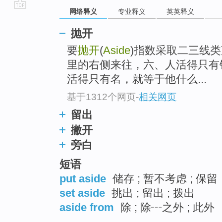
网络释义
专业释义
英英释义
go
top
抛开
要
抛开
(
Aside
)指数采取二三线类
里的右侧来往，六、人活得只有
活得只有名，就等于他什么...
基于1312个网页
-
相关网页
留出
撇开
旁白
短语
put aside
储存 ; 暂不考虑 ; 保留
set aside
挑出 ; 留出 ; 拨出
aside from
除 ; 除┄之外 ; 此外