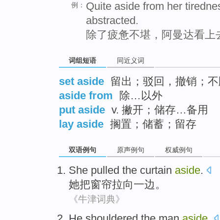
Quite aside from her tired
例：
abstracted.
除了疲惫不堪，阿曼达看上
词组短语
同近义词
set aside
留出；驳回，撤销；不
aside from
除…以外
put aside
v. 撇开；储存…备用
lay aside
搁置；储蓄；留存
双语例句
原声例句
权威例句
She
pulled the
curtain
aside
.
她
把
窗帘拉向
一边
。
《牛津词典》
He
shouldered
the
man
aside
.