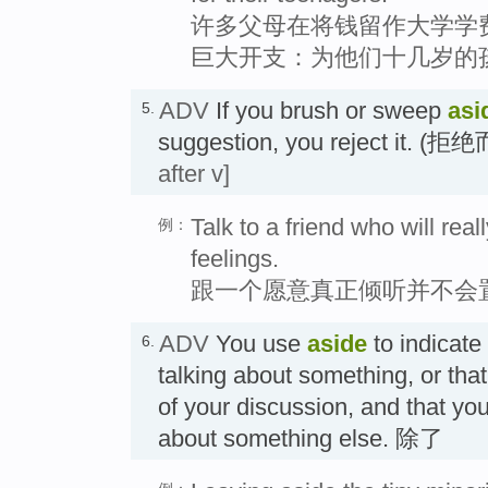
许多父母在将钱留作大学学
巨大开支：为他们十几岁的
ADV
If you brush or sweep
asi
5.
suggestion, you reject it.
after v]
Talk to a friend who will rea
例：
feelings.
跟一个愿意真正倾听并不会
ADV
You use
aside
to indicate
6.
talking about something, or that
of your discussion, and that you
about something else. 除了