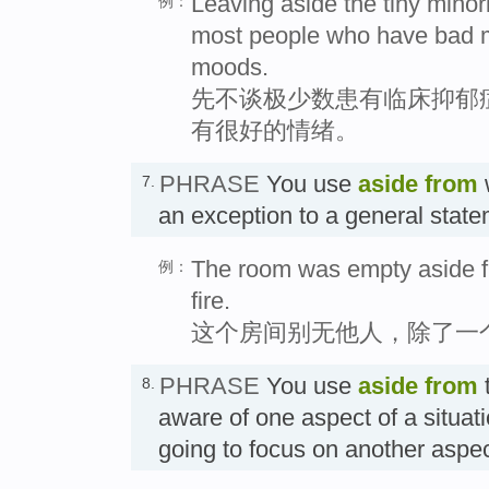
Leaving aside the tiny minor
例：
most people who have bad 
moods.
先不谈极少数患有临床抑郁
有很好的情绪。
PHRASE
You use
aside from
7.
an exception to a general s
The room was empty aside f
例：
fire.
这个房间别无他人，除了一
PHRASE
You use
aside from
t
8.
aware of one aspect of a situati
going to focus on another a