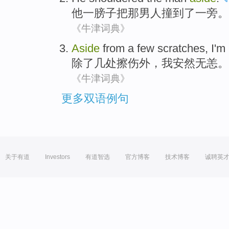
他
一
膀子
把
那
男人
撞
到了一旁
。
《牛津词典》
Aside
from
a few
scratches
,
I'm
除了
几
处
擦伤
外，
我
安然无恙。
《牛津词典》
更多双语例句
关于有道
Investors
有道智选
官方博客
技术博客
诚聘英