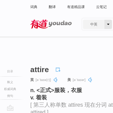
词典
翻译
有道精品课
云笔记
中英
有道 - 网易旗下搜索
attire
目录
英
[əˈtaɪə(r)]
美
[əˈtaɪər]
释义
n. <正式>服装，衣服
权威词典
例句
v. 着装
[ 第三人称单数 attires 现在分词 att
attired ]