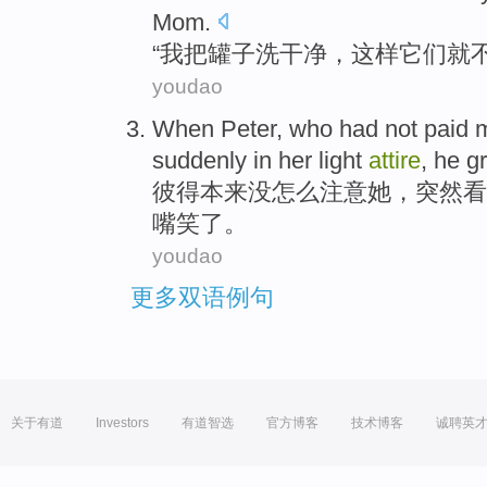
Mom
.
“
我
把
罐子
洗干净
，
这样
它们
就
youdao
When Peter
,
who had
not
paid 
suddenly
in
her
light
attire
,
he g
彼得
本来
没怎么
注意
她
，
突然
看
嘴笑了。
youdao
更多双语例句
关于有道
Investors
有道智选
官方博客
技术博客
诚聘英