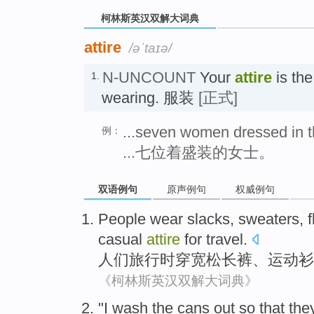
柯林斯英汉双解大词典
attire
/əˈtaɪə/
N-UNCOUNT
Your
attire
is the
1.
wearing. 服装
[正式]
...seven women dressed in the
例：
...七位着盛装的女士。
双语例句
原声例句
权威例句
People
wear
slacks
,
sweaters
,
f
casual
attire
for
travel
.
人们
旅行
时穿
宽松长裤
、
运动衫
《柯林斯英汉双解大词典》
"
I
wash
the
cans
out
so that
the