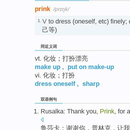
prink
/prɪŋk/
V
to dress (oneself, etc) fin
1.
己等)
同近义词
vt. 化妆；打扮漂亮
make up
,
put on make-up
vi. 化妆；打扮
dress oneself
,
sharp
双语例句
Rusalka
:
Thank
you
,
Prink
, for
鲁莎卡
：
谢谢
你
，
普林克
，让
我