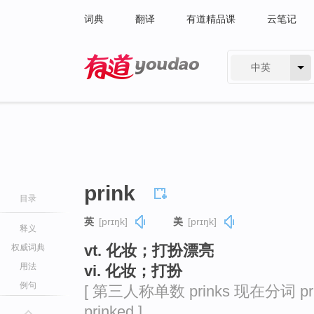
词典
翻译
有道精品课
云笔记
中英
有道 - 网易旗下搜索
prink
目录
英
[prɪŋk]
美
[prɪŋk]
释义
vt. 化妆；打扮漂亮
权威词典
用法
vi. 化妆；打扮
例句
[ 第三人称单数 prinks 现在分词 pri
prinked ]