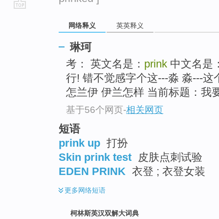
go
网络释义
英英释义
top
琳珂
考： 英文名是：
prink
中文名是
行! 错不觉感字个这---淼 淼--
怎兰伊 伊兰怎样 当前标题：我
基于56个网页
-
相关网页
短语
prink up
打扮
Skin prink test
皮肤点刺试验
EDEN PRINK
衣登 ; 衣登女装
更多
网络短语
柯林斯英汉双解大词典