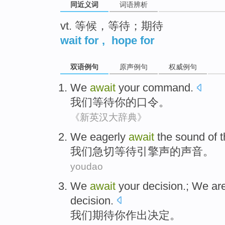
同近义词
词语辨析
vt. 等候，等待；期待
wait for
,
hope for
双语例句
原声例句
权威例句
We
await
your
command
.
我们
等待
你
的
口令
。
《新英汉大辞典》
We
eagerly
await
the
sound
of
t
我们
急切
等待
引擎
声
的
声音。
youdao
We
await
your
decision
.; We ar
decision.
我们
期待
你
作出决定
。