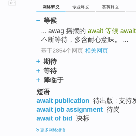
网络释义
专业释义
英英释义
go
top
等候
... awag 摇摆的
await
等候
await
不断等待，多含耐心意味。 ...
基于2854个网页
-
相关网页
期待
等待
降临于
短语
await publication
待出版 ; 支持
await job assignment
待岗
await of bid
决标
更多
网络短语