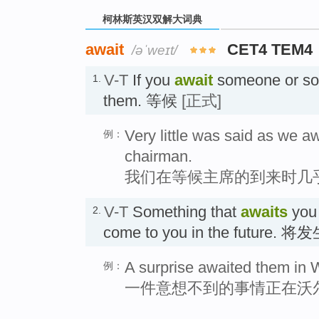
柯林斯英汉双解大词典
await
CET4 TEM4
/əˈweɪt/
V-T
If you
await
someone or som
1.
them. 等候
[正式]
Very little was said as we aw
例：
chairman.
我们在等候主席的到来时几
V-T
Something that
awaits
you 
2.
come to you in the future
A surprise awaited them in 
例：
一件意想不到的事情正在沃