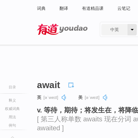
词典
翻译
有道精品课
云笔记
中英
有道 - 网易旗下搜索
await
目录
英
[əˈweɪt]
美
[əˈweɪt]
释义
v. 等待，期待；将发生在，将降
权威词典
用法
[ 第三人称单数 awaits 现在分词 aw
例句
awaited ]