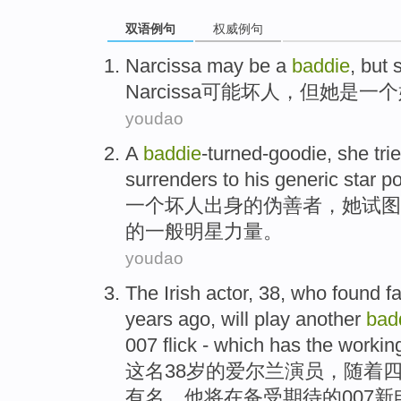
双语例句
权威例句
Narcissa
may be
a
baddie
,
but
Narcissa
可能
坏人，
但
她
是
一个
youdao
A
baddie
-turned-goodie
,
she
tri
surrenders
to
his
generic
star
p
一个
坏人出身的
伪善者
，
她
试图
的
一般
明星
力量
。
youdao
The
Irish
actor
,
38
,
who
found
f
years ago
,
will
play
another
bad
007
flick
- which has the working
这
名
38
岁的
爱尔兰
演员
，随着
有名
，
他
将
在
备受期待
的007新