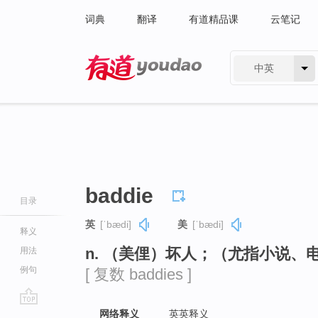
词典
翻译
有道精品课
云笔记
中英
有道 - 网易旗下搜索
baddie
目录
英
[ˈbædi]
美
[ˈbædi]
释义
n. （美俚）坏人；（尤指小说、
用法
例句
[ 复数 baddies ]
go
网络释义
英英释义