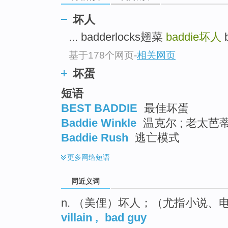
top
坏人
... badderlocks翅菜
baddie
坏人
b
基于178个网页
-
相关网页
坏蛋
短语
BEST BADDIE
最佳坏蛋
Baddie Winkle
温克尔 ; 老太芭
Baddie Rush
逃亡模式
更多
网络短语
同近义词
n. （美俚）坏人；（尤指小说、
villain
,
bad guy