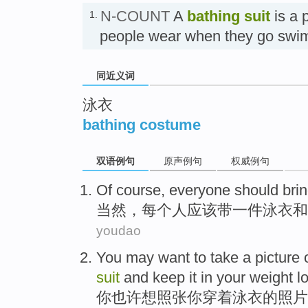
N-COUNT
A
bathing suit
is a p
1.
people wear when they go sw
同近义词
泳衣
bathing costume
双语例句
原声例句
权威例句
Of course
,
everyone
should
bri
当然
，
每个人
应该
带
一
件
泳衣
和
youdao
You
may
want to
take
a picture
suit
and
keep it
in
your
weight l
你
也许
想
照
张
你
穿着
泳衣
的
照片