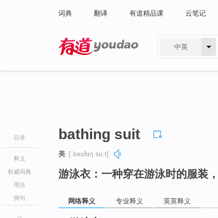
词典
翻译
有道精品课
云笔记
中英
有道 - 网易旗下搜索
bathing suit
目录
美
[ˈbeɪðɪŋ suːt]
释义
游泳衣：一种穿在游泳时的服装
权威词典
用法
例句
网络释义
专业释义
英英释义