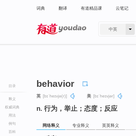
词典
翻译
有道精品课
云笔记
中英
有道 - 网易旗下搜索
behavior
目录
英
[bɪˈheɪvjə(r)]
美
[bɪˈheɪvjər]
释义
n. 行为，举止；态度；反应
权威词典
用法
例句
网络释义
专业释义
英英释义
百科