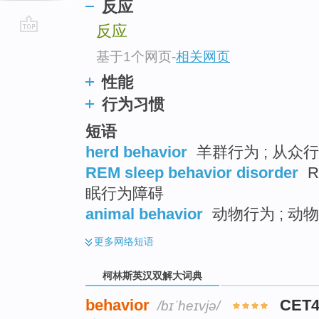
反应
反应
go
基于1个网页
-
相关网页
top
性能
行为习惯
短语
herd behavior
羊群行为 ; 从众行
REM sleep behavior disorder
R
眠行为障碍
animal behavior
动物行为 ; 动
更多
网络短语
柯林斯英汉双解大词典
behavior
CET4
/bɪˈheɪvjə/