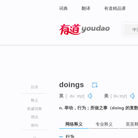
词典
翻译
有道精品课
中
有道 - 网易旗下搜索
doings
目录
英
[ˈ duː ɪŋz]
美
[ˈduːɪŋz]
释义
n. 举动，行为；所做之事（doing 的复
权威词典
用法
网络释义
专业释义
英英
例句
行为