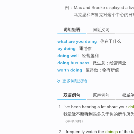
例：
Max and Brooke displayed a livel
马克思和布鲁克对这个中心的日
词组短语
同近义词
what are you doing
你在干什么
by doing
通过作…
doing well
经营盈利
doing business
做生意；经营商业
worth doing
值得做；物有所值
更多
词组短语
双语例句
原声例句
权威
I
've been
hearing
a lot
about
your
do
我
最近
不断
听到
很多
关于
你
的所作所
《牛津词典》
I
frequently
watch
the
doings
of the
f