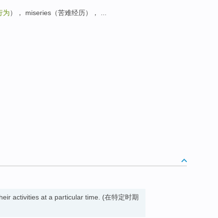
行为
）， miseries（苦难经历）， ...
heir activities at a particular time. (在特定时期