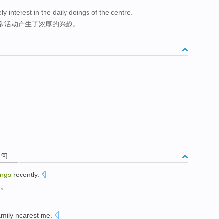
y interest in the daily doings of the centre.
常活动产生了浓厚的兴趣。
例句
ings
recently
.
为。
amily
nearest
me.