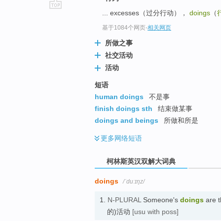
... excesses（过分行动），
doings
（
go
top
基于1084个网页
-
相关网页
所做之事
社交活动
活动
短语
human doings
不是事
finish doings sth
结束做某事
doings and beings
所做和所是
更多
网络短语
柯林斯英汉双解大词典
doings
/ˈduːɪŋz/
1.
N-PLURAL
Someone's
doings
are t
的)活动
[usu with poss]