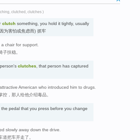
tching, clutched, clutches )
r
clutch
something, you hold it tightly, usually
ious. (因为害怕或焦虑而) 抓牢
 a chair for support.
椅子扶稳。
 person's
clutches
, that person has captured
n attractive American who introduced him to drugs.
掌控，那人给他介绍毒品。
 the pedal that you press before you change
led slowly away down the drive.
车道把车开走了。