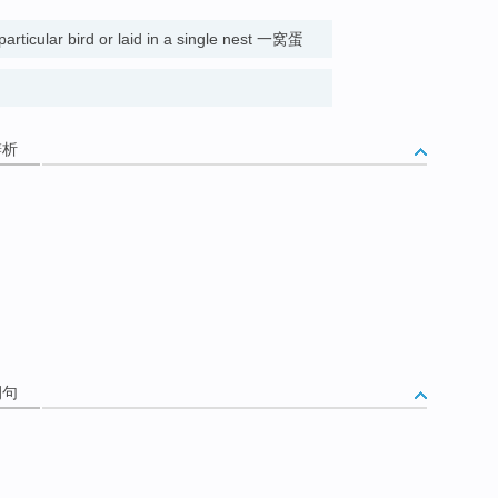
particular bird or laid in a single nest 一窝蛋
辨析
例句