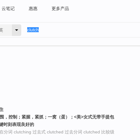
云笔记
惠惠
更多产品
英
住
范围，控制；紧握，紧抓；一窝（蛋）；<美>女式无带手提包
关键时刻表现良好的
现在分词 clutching 过去式 clutched 过去分词 clutched 比较级