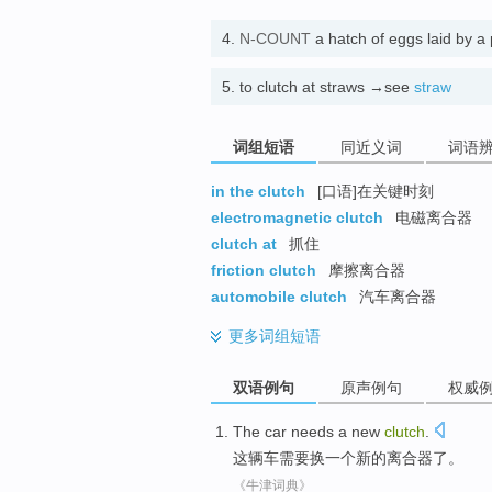
4.
N-COUNT
a hatch of eggs laid by a 
5.
to clutch at straws →see
straw
词组短语
同近义词
词语
in the clutch
[口语]在关键时刻
electromagnetic clutch
电磁离合器
clutch at
抓住
friction clutch
摩擦离合器
automobile clutch
汽车离合器
更多
词组短语
双语例句
原声例句
权威
The car
needs
a
new
clutch
.
这辆
车
需要换
一个
新的
离合器了。
《牛津词典》