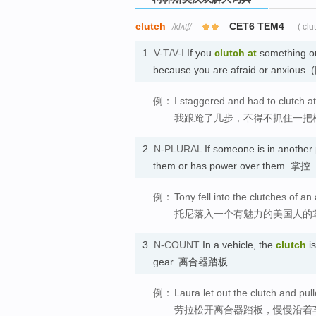
clutch
CET6 TEM4
/klʌtʃ/
( clu
1.
V-T/V-I
If you
clutch
at
something o
because you are afraid or anx
例：
I staggered and had to clutch at
我踉跄了几步，不得不抓住一把
2.
N-PLURAL
If someone is in another
them or has power over them. 掌控
例：
Tony fell into the clutches of a
托尼落入一个有魅力的美国人的
3.
N-COUNT
In a vehicle, the
clutch
is
gear. 离合器踏板
例：
Laura let out the clutch and pul
劳拉松开离合器踏板，慢慢沿着