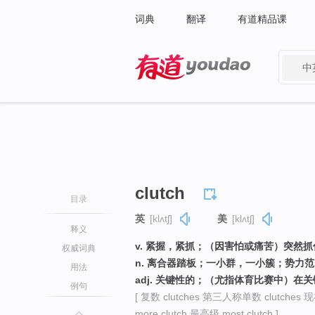
词典
翻译
有道精品课
中
有道 - 网易旗下搜索
clutch
目录
英
[klʌtʃ]
美
[klʌtʃ]
释义
v. 紧握，紧抓；（因害怕或痛苦）突然抓
权威词典
n. 离合器踏板；一小群，一小簇；势力
用法
adj. 关键性的；（尤指体育比赛中）在
例句
[ 复数 clutches 第三人称单数 clutches 
more clutch 最高级 most clutch ]