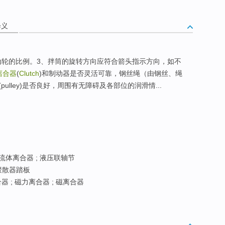
释义
传动轮的比例。3、拌筒的旋转方向应符合箭头指示方向，如不
离合器
(
Clutch
)和制动器是否灵活可靠，钢丝绳（由钢丝、绳
lley)是否良好，周围有无障碍及各部位的润滑情...
 流体离合器 ; 液压联轴节
 聚散器踏板
器 ; 磁力离合器 ; 磁离合器