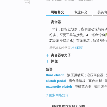
go
网络释义
专业释义
英英
top
离合器
...3转，如相差较多，应调整动轮与
符实，应更正马达接线。4、巡查传动
芯及润滑脂组成）有无损坏，轨道滑轮(pu
基于2832个网页
-
相关网页
离合器极力子
抓住
短语
fluid clutch
液压驱动泵 ; 液压离合器 ;
clutch pedal
离合器踏板 ; 离合皮脚 ;
magnetic clutch
电磁离合器 ; 磁性离合
更多
网络短语
柯林斯英汉双解大词典