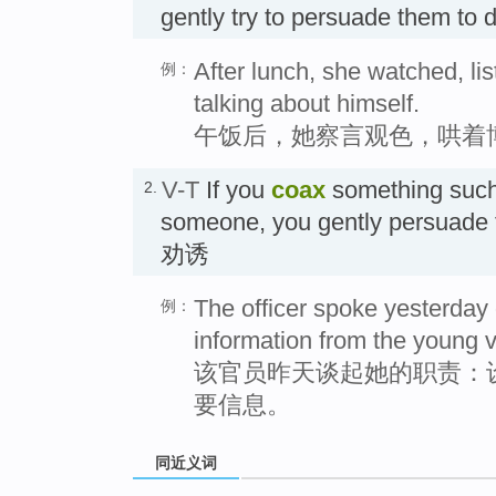
gently try to persuade them to d
After lunch, she watched, l
例：
talking about himself.
午饭后，她察言观色，哄着
V-T
If you
coax
something such 
2.
someone, you gently persuade th
劝诱
The officer spoke yesterday of
例：
information from the young v
该官员昨天谈起她的职责：
要信息。
同近义词