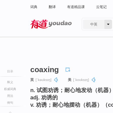
词典
翻译
有道精品课
云笔记
中英
有道 - 网易旗下搜索
coaxing
目录
英
[ˈkəʊksɪŋ]
美
[ˈkoʊksɪŋ]
释义
n. 试图劝诱；耐心地发动（机器
权威词典
用法
adj. 劝诱的
例句
v. 劝诱；耐心地摆动（机器）（c