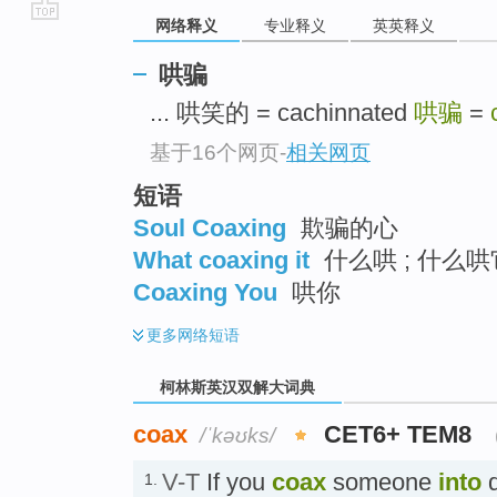
网络释义
专业释义
英英释义
go
top
哄骗
... 哄笑的 = cachinnated
哄骗
=
基于16个网页
-
相关网页
短语
Soul Coaxing
欺骗的心
What coaxing it
什么哄 ; 什么哄
Coaxing You
哄你
更多
网络短语
柯林斯英汉双解大词典
coax
CET6+ TEM8
/ˈkəʊks/
V-T
If you
coax
someone
into
d
1.