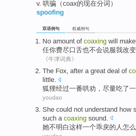
v. 哄骗（coax的现在分词）
spoofing
双语例句
权威例句
No
amount of
coaxing
will
mak
任你费尽
口舌
也不会
说服
我
改变
《牛津词典》
The Fox
,
after
a great deal of
co
little
.
狐狸
经过
一番哄劝
，
尽量
吃
了
一
youdao
She
could not
understand how
such
a
coaxing
sound
.
她
不
明白
这样
一个
乖戾
的
人
怎么