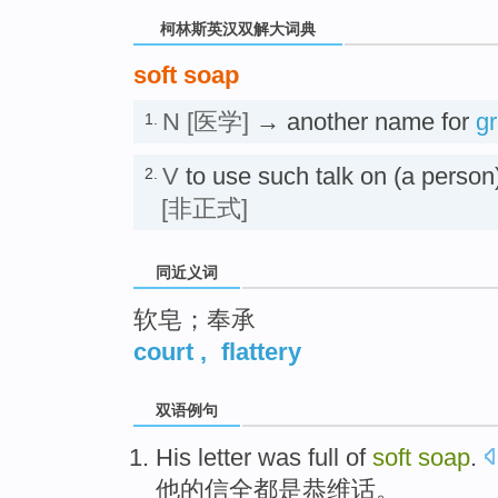
柯林斯英汉双解大词典
soft soap
N
[医学]
→ another name for
g
1.
V
to use such talk on (a p
2.
[非正式]
同近义词
软皂；奉承
court
,
flattery
双语例句
His
letter
was
full
of
soft
soap
.
他
的
信全都
是
恭维
话。