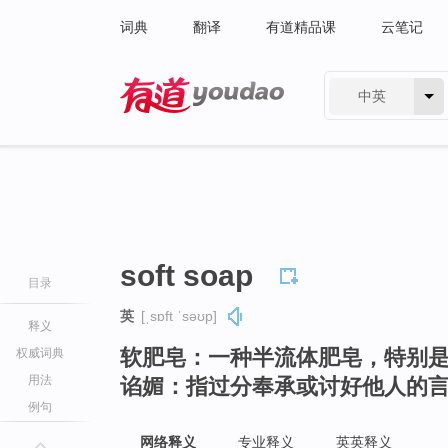
词典
翻译
有道精品课
云笔记
中英
有道 - 网易旗下搜索
soft soap
目录
英
[ˌsɒft ˈsəʊp]
释义
软肥皂：一种半流体肥皂，特别
权威词典
用法
谄媚：指过分奉承或讨好他人的
例句
网络释义
专业释义
英英释义