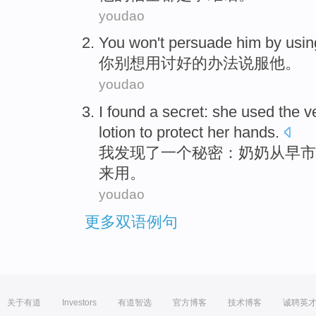
youdao
You
won't
persuade
him
by
usi
你
别
想
用
讨好的办法
说服
他
。
youdao
I
found
a
secret
:
she
used
the
v
lotion
to protect
her hands.
我
发现了
一个
秘密
：
奶奶
从
早市
来
用。
youdao
更多双语例句
关于有道
Investors
有道智选
官方博客
技术博客
诚聘英