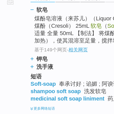
go
软皂
top
煤酚皂溶液（来苏儿）（Liquor Cre
煤酚（Cresoli） 25mL
软皂
（
So
适量 全量 50mL 【制法】 将煤
加热），使其混溶至足量，搅拌
基于149个网页
-
相关网页
钾皂
洗手液
短语
Soft-soap
奉承讨好 ; 谄媚 ; 阿谀
shampoo soft soap
洗发软皂
medicinal soft soap liniment
药
更多
网络短语