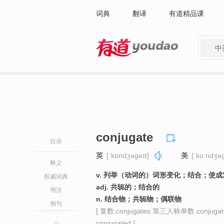
词典
翻译
有道精品课
中
有道 - 网易旗下搜索
conjugate
目录
英
[ˈkɒndʒəɡeɪt]
美
[ˈkɑːndʒəɡ
释义
v. 列举（动词的）词形变化；结合；使
权威词典
adj. 共轭的；结合的
用法
n. 结合物；共轭物；偶联物
例句
[ 复数 conjugates 第三人称单数 conjuga
conjugated ]