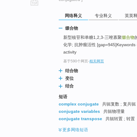
go
网络释义
专业释义
英英
top
缀合物
新型核苷和单糖1,2,3-三唑寡聚
缀合物
化学; 抗肿瘤活性 [gap=945]Keywords oligom
activity
基于590个网页
-
相关网页
结合物
变位
结合
短语
complex conjugate
共轭复数 ; 复共轭 
conjugate variables
共轭物理量
conjugate transpose
共轭转置 ; 转置
更多
网络短语