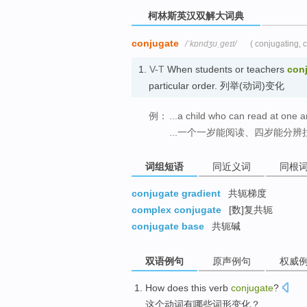
柯林斯英汉双解大词典
conjugate
/ˈkɒndʒʊˌɡeɪt/
( conjugating, 
1.
V-T
When students or teachers
con
particular order. 列举(动词)变化
例：
...a child who can read at one a
...一个一岁能阅读、四岁能分
词组短语
同近义词
同根
conjugate gradient
共轭梯度
complex conjugate
[数]复共轭
conjugate base
共轭碱
双语例句
原声例句
权威
How
does
this
verb
conjugate
?
这个
动词
有哪些
词形
变化？