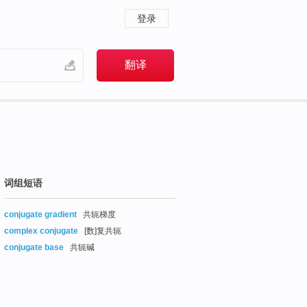
登录
词组短语
conjugate gradient
共轭梯度
complex conjugate
[数]复共轭
conjugate base
共轭碱