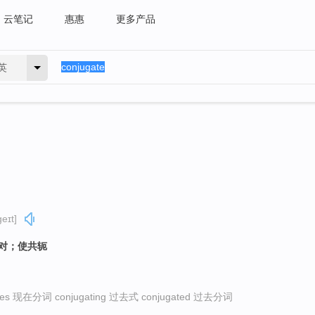
云笔记
惠惠
更多产品
英
eɪt]
成对；使共轭
tes 现在分词 conjugating 过去式 conjugated 过去分词