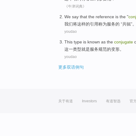
《牛津词典》
We
say that
the
reference
is the "
con
我们
将
这样
的
引用
称为
服务
的
“
共轭
”
youdao
This
type
is known as
the
conjugate
o
这
一
类型
就是
服务
规范
的
变形
。
youdao
更多双语例句
关于有道
Investors
有道智选
官