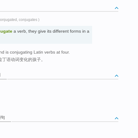
conjugated, conjugates )
jugate
a verb, they give its different forms in a
nd is conjugating Latin verbs at four.
辨拉丁语动词变化的孩子。
词
例句