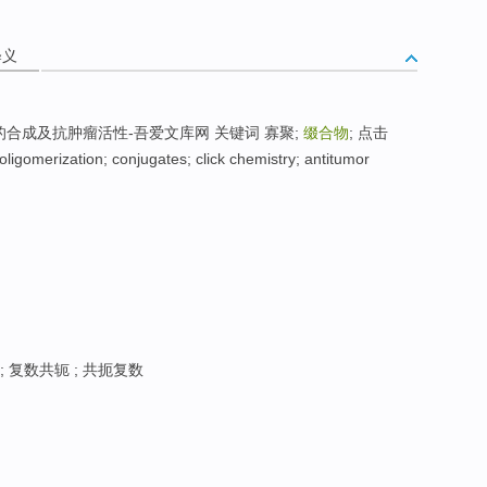
释义
的合成及抗肿瘤活性-吾爱文库网 关键词 寡聚;
缀合物
; 点击
erization; conjugates; click chemistry; antitumor
; 复数共轭 ; 共扼复数