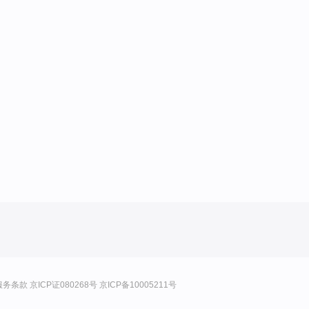
服务条款
京ICP证080268号
京ICP备10005211号